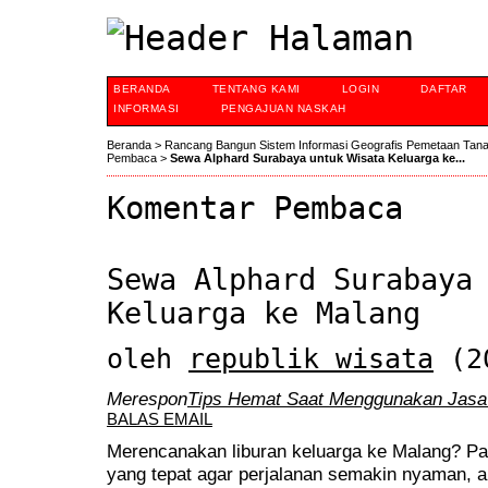
BERANDA
TENTANG KAMI
LOGIN
DAFTAR
INFORMASI
PENGAJUAN NASKAH
Beranda
>
Rancang Bangun Sistem Informasi Geografis Pemetaan Tan
Pembaca
>
Sewa Alphard Surabaya untuk Wisata Keluarga ke...
Komentar Pembaca
Sewa Alphard Surabaya
Keluarga ke Malang
oleh
republik wisata
(20
Merespon
Tips Hemat Saat Menggunakan Jasa 
BALAS EMAIL
Merencanakan liburan keluarga ke Malang? Pa
yang tepat agar perjalanan semakin nyaman, 