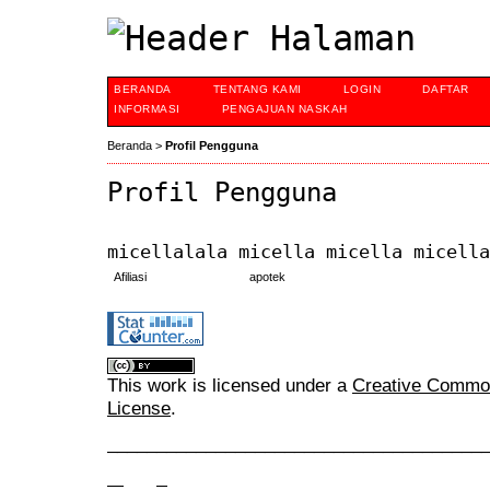
BERANDA
TENTANG KAMI
LOGIN
DAFTAR
INFORMASI
PENGAJUAN NASKAH
Beranda
>
Profil Pengguna
Profil Pengguna
micellalala micella micella micella
Afiliasi
apotek
This work is licensed under a
Creative Commons
License
.
______________________________________