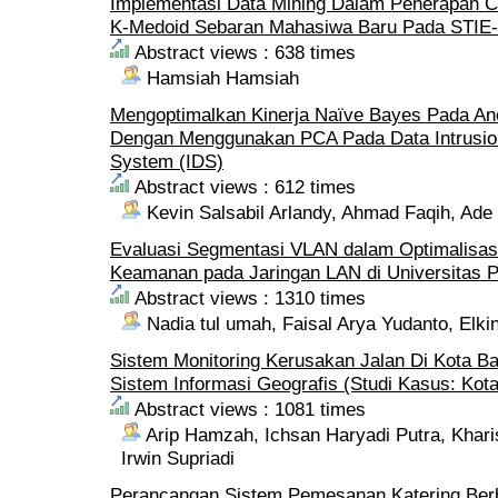
Implementasi Data Mining Dalam Penerapan Cl
K-Medoid Sebaran Mahasiwa Baru Pada STIE
Abstract views : 638 times
Hamsiah Hamsiah
Mengoptimalkan Kinerja Naïve Bayes Pada A
Dengan Menggunakan PCA Pada Data Intrusio
System (IDS)
Abstract views : 612 times
Kevin Salsabil Arlandy, Ahmad Faqih, Ade 
Evaluasi Segmentasi VLAN dalam Optimalisasi
Keamanan pada Jaringan LAN di Universitas P
Abstract views : 1310 times
Nadia tul umah, Faisal Arya Yudanto, Elkin
Sistem Monitoring Kerusakan Jalan Di Kota B
Sistem Informasi Geografis (Studi Kasus: Kot
Abstract views : 1081 times
Arip Hamzah, Ichsan Haryadi Putra, Khar
Irwin Supriadi
Perancangan Sistem Pemesanan Katering Ber