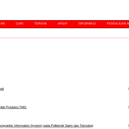
TAR
CARI
TERKINI
ARSIP
INFORMASI
PENGAJUAN 
oid
mlah Produksi TMG
ographic Information System) pada Politeknik Sains dan Teknologi