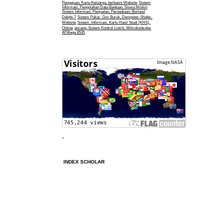
Pengajuan, Kartu Keluarga, berbasis Website
Sistem
Informasi, Pengolahan Data Bantuan, Siswa Miskin
Sistem Informasi, Penjualan, Persediaan, Borland
Delphi 7
Sistem Pakar, Gizi Buruk, Dempster-Shafer,
Website
Sistem, Informasi, Kartu Hasil Studi (KHS),
Online
ancang, Sistem Kontrol Listrik, Mikrokontroler
ATMega 8535
INDEX SCHOLAR