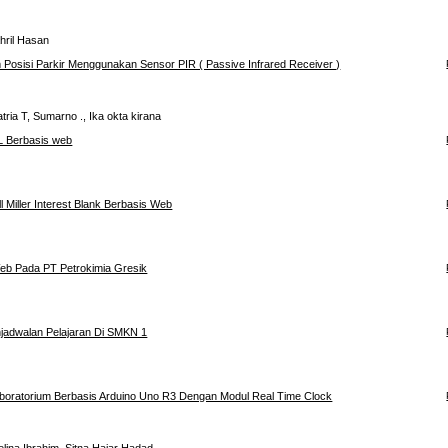
hril Hasan
Posisi Parkir Menggunakan Sensor PIR ( Passive Infrared Receiver )
ria T, Sumarno ., Ika okta kirana
L Berbasis web
Miller Interest Blank Berbasis Web
eb Pada PT Petrokimia Gresik
jadwalan Pelajaran Di SMKN 1
boratorium Berbasis Arduino Uno R3 Dengan Modul Real Time Clock