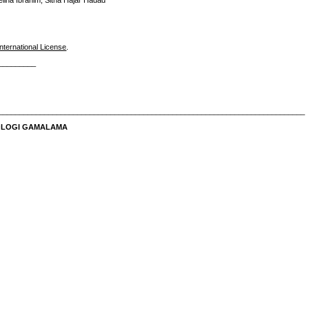
elina Ibrahim, Sitna Hajar Hadad
nternational License
.
_________
__________________________________________________________________________
NOLOGI GAMALAMA