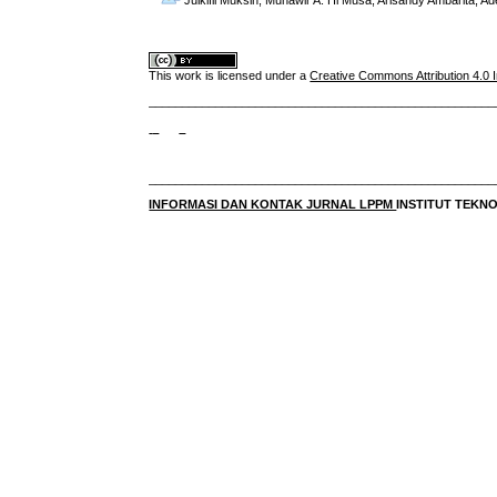
Julkifli Muksin, Munawir A. Hi Musa, Arisandy Ambarita, Ad
This work is licensed under a
Creative Commons Attribution 4.0 I
____________________________________________________
____________________________________________________
INFORMASI DAN KONTAK JURNAL LPPM
INSTITUT TEK