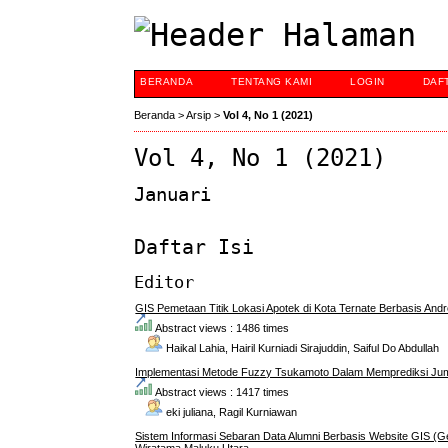
BERANDA
TENTANG KAMI
LOGIN
DAF
Beranda
>
Arsip
>
Vol 4, No 1 (2021)
Vol 4, No 1 (2021)
Januari
Daftar Isi
Editor
GIS Pemetaan Titik Lokasi Apotek di Kota Ternate Berbasis Andr
Abstract views : 1486 times
Haikal Lahia, Hairil Kurniadi Sirajuddin, Saiful Do Abdullah
Implementasi Metode Fuzzy Tsukamoto Dalam Memprediksi Ju
Abstract views : 1417 times
eki juliana, Ragil Kurniawan
Sistem Informasi Sebaran Data Alumni Berbasis Website GIS (Ge