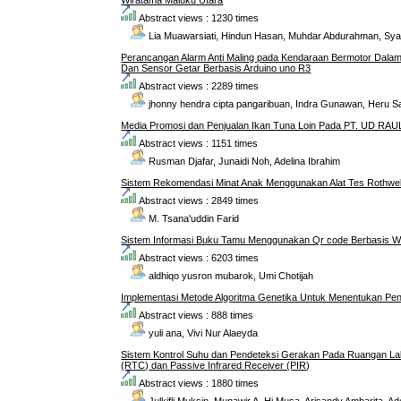
Wiratama Maluku Utara
Abstract views : 1230 times
Lia Muawarsiati, Hindun Hasan, Muhdar Abdurahman, Sya
Perancangan Alarm Anti Maling pada Kendaraan Bermotor Dalam 
Dan Sensor Getar Berbasis Arduino uno R3
Abstract views : 2289 times
jhonny hendra cipta pangaribuan, Indra Gunawan, Heru Sat
Media Promosi dan Penjualan Ikan Tuna Loin Pada PT. UD RAU
Abstract views : 1151 times
Rusman Djafar, Junaidi Noh, Adelina Ibrahim
Sistem Rekomendasi Minat Anak Menggunakan Alat Tes Rothwell 
Abstract views : 2849 times
M. Tsana'uddin Farid
Sistem Informasi Buku Tamu Menggunakan Qr code Berbasis W
Abstract views : 6203 times
aldhiqo yusron mubarok, Umi Chotijah
Implementasi Metode Algoritma Genetika Untuk Menentukan Pen
Abstract views : 888 times
yuli ana, Vivi Nur Alaeyda
Sistem Kontrol Suhu dan Pendeteksi Gerakan Pada Ruangan La
(RTC) dan Passive Infrared Receiver (PIR)
Abstract views : 1880 times