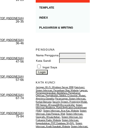
TEMPLATE
INDEX
PDF (INDONESIA)
26-35
PLAGIARISM & WRITING
PDF (INDONESIA)
36-46
PENGGUNA
Nama Pengguna
PDF (INDONESIA)
Kata Sandi
47-56
Ingat Saya
PDF (INDONESIA)
57-66
KATA KUNCI
Jaringan, Wi-Fi, Windows Server 2008
Kata kunci:
Sistem Informasi, Persediaan Obat, Website
Laporan,
Pertanggungjawaban, Bendahara, Pengeluaran
PDF (INDONESIA)
Optimasi, Penjadwalan, Seleksi, Crossover, Mutasi,
67-74
Algoritma Genetika
Perancangan, Sistem Informasi,
Korban Bencana
Security System, Prototyping Model,
PIR Sensor, ATmega328 Microcontroller
Sistem
Informasi Akademik, Rapid Application Development
(RAD)
Sistem Informasi, Arus Kas, Website
Sistem
PDF (INDONESIA)
Informasi, Data Pegawai, Web
Sistem Informasi,
75-84
Geografis, Wisata Bahari.
Sistem Informasi, Izin
Frekuensi Radio, Website
Sistem Informasi,
Kependudukan, PHP, Database, MySQL.
Sistem
Informasi, Kredit Nasabah, Website
Sistem Informasi,