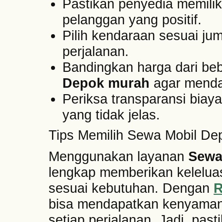
Pastikan penyedia memilik
pelanggan yang positif.
Pilih kendaraan sesuai j
perjalanan.
Bandingkan harga dari be
Depok murah
agar menda
Periksa transparansi biay
yang tidak jelas.
Tips Memilih Sewa Mobil De
Menggunakan layanan
Sewa
lengkap memberikan kelelua
sesuai kebutuhan. Dengan
R
bisa mendapatkan kenyamana
setiap perjalanan. Jadi, pas