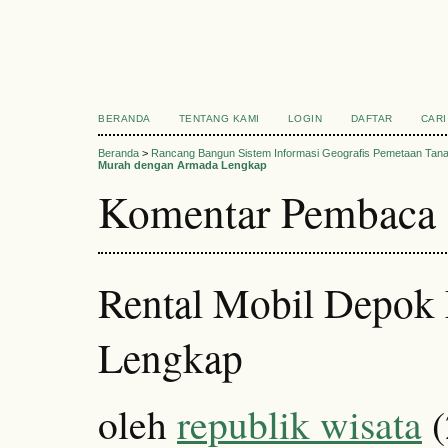
BERANDA
TENTANG KAMI
LOGIN
DAFTAR
CARI
Beranda
>
Rancang Bangun Sistem Informasi Geografis Pemetaan Tan
Murah dengan Armada Lengkap
Komentar Pembaca
Rental Mobil Depok
Lengkap
oleh
republik wisata
(