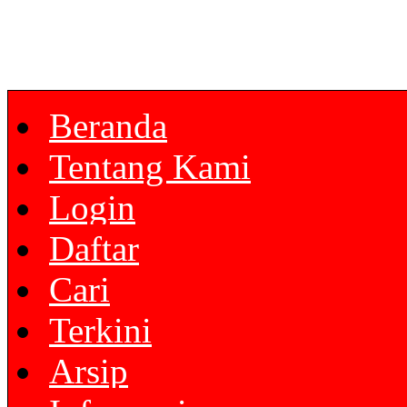
Beranda
Tentang Kami
Login
Daftar
Cari
Terkini
Arsip