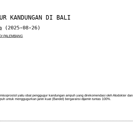
UR KANDUNGAN DI BALI
a
(2025-08-26)
DI PALEMBANG
misoprostol yaitu obat penggugur kandungan ampuh yang direkomendasi oleh Alodokter dan
puh untuk menggugurkan janin kuat (Bandel) bergaransi dijamin tuntas 100%.