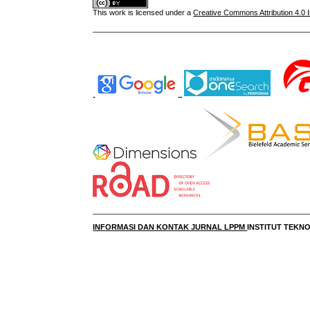
This work is licensed under a
Creative Commons Attribution 4.0 I
____________________________________________________
____________________________________________________
INFORMASI DAN KONTAK JURNAL LPPM
INSTITUT TEK