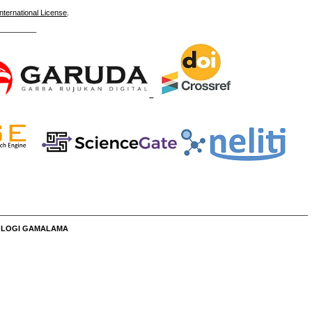
nternational License
.
_________
__________________________________________________________________________
NOLOGI GAMALAMA