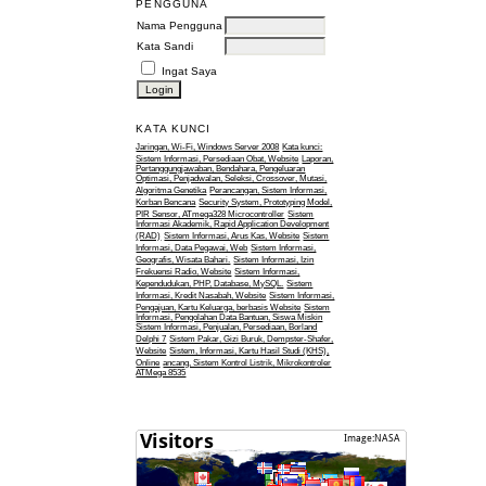
PENGGUNA
Nama Pengguna
Kata Sandi
Ingat Saya
KATA KUNCI
Jaringan, Wi-Fi, Windows Server 2008
Kata kunci:
Sistem Informasi, Persediaan Obat, Website
Laporan,
Pertanggungjawaban, Bendahara, Pengeluaran
Optimasi, Penjadwalan, Seleksi, Crossover, Mutasi,
Algoritma Genetika
Perancangan, Sistem Informasi,
Korban Bencana
Security System, Prototyping Model,
PIR Sensor, ATmega328 Microcontroller
Sistem
Informasi Akademik, Rapid Application Development
(RAD)
Sistem Informasi, Arus Kas, Website
Sistem
Informasi, Data Pegawai, Web
Sistem Informasi,
Geografis, Wisata Bahari.
Sistem Informasi, Izin
Frekuensi Radio, Website
Sistem Informasi,
Kependudukan, PHP, Database, MySQL.
Sistem
Informasi, Kredit Nasabah, Website
Sistem Informasi,
Pengajuan, Kartu Keluarga, berbasis Website
Sistem
Informasi, Pengolahan Data Bantuan, Siswa Miskin
Sistem Informasi, Penjualan, Persediaan, Borland
Delphi 7
Sistem Pakar, Gizi Buruk, Dempster-Shafer,
Website
Sistem, Informasi, Kartu Hasil Studi (KHS),
Online
ancang, Sistem Kontrol Listrik, Mikrokontroler
ATMega 8535