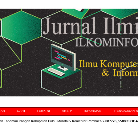
TAR
CARI
TERKINI
ARSIP
INFORMASI
PENGAJUAN 
an Tanaman Pangan Kabupaten Pulau Morotai
>
Komentar Pembaca
>
087776_558899 O