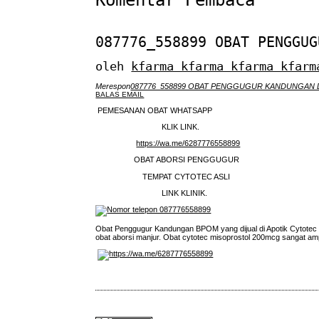
Komentar Pembaca
087776_558899 OBAT PENGGUG
oleh
kfarma kfarma kfarma kfarm
Merespon
087776_558899 OBAT PENGGUGUR KANDUNGAN 
BALAS EMAIL
PEMESANAN OBAT WHATSAPP
KLIK LINK.
https://wa.me/6287776558899
OBAT ABORSI PENGGUGUR
TEMPAT CYTOTEC ASLI
LINK KLINIK.
Obat Penggugur Kandungan BPOM yang dijual di Apotik Cytotec 
obat aborsi manjur. Obat cytotec misoprostol 200mcg sangat am