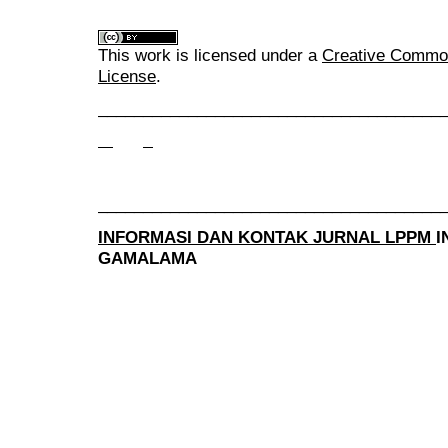
This work is licensed under a
Creative Commons
License
.
______________________________________
______________________________________
INFORMASI DAN KONTAK JURNAL LPPM
I
GAMALAMA