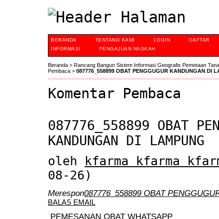
BERANDA
TENTANG KAMI
LOGIN
DAFTAR
INFORMASI
PENGAJUAN NASKAH
Beranda
>
Rancang Bangun Sistem Informasi Geografis Pemetaan Tan
Pembaca
>
087776_558899 OBAT PENGGUGUR KANDUNGAN DI 
Komentar Pembaca
087776_558899 OBAT PE
KANDUNGAN DI LAMPUNG
oleh
kfarma kfarma kfar
08-26)
Merespon
087776_558899 OBAT PENGGUGU
BALAS EMAIL
PEMESANAN OBAT WHATSAPP