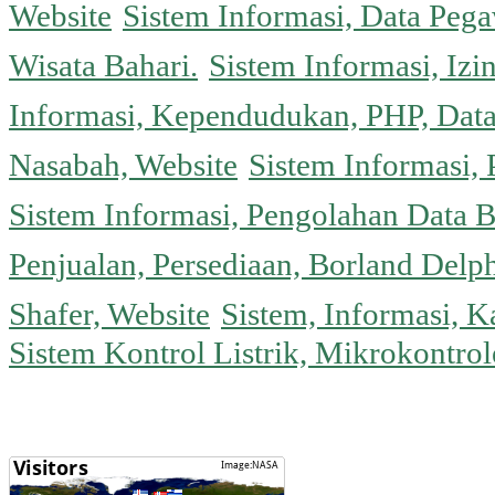
Website
Sistem Informasi, Data Peg
Wisata Bahari.
Sistem Informasi, Izi
Informasi, Kependudukan, PHP, Dat
Nasabah, Website
Sistem Informasi, 
Sistem Informasi, Pengolahan Data 
Penjualan, Persediaan, Borland Delph
Shafer, Website
Sistem, Informasi, K
Sistem Kontrol Listrik, Mikrokontr