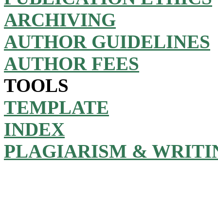
ARCHIVING
AUTHOR GUIDELINES
AUTHOR FEES
TOOLS
TEMPLATE
INDEX
PLAGIARISM & WRITI