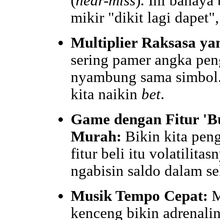
(
near-miss
). Ini bahaya
mikir "dikit lagi dapet
Multiplier Raksasa ya
sering pamer angka pen
nyambung sama simbol.
kita naikin
bet
.
Game dengan Fitur 'Bu
Murah:
Bikin kita peng
fitur beli itu volatilita
ngabisin saldo dalam se
Musik Tempo Cepat:
M
kenceng bikin adrenalin