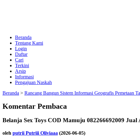
Beranda
Tentang Kami
Login
Daftar
Cari
Terkini
Arsip
Informasi
Pengajuan Naskah
Beranda
>
Rancang Bangun Sistem Informasi Geografis Pemetaan T
Komentar Pembaca
Belanja Sex Toys COD Mamuju 082266692009 Jual A
oleh
putrii Putriii Oliviaaa
(2026-06-05)