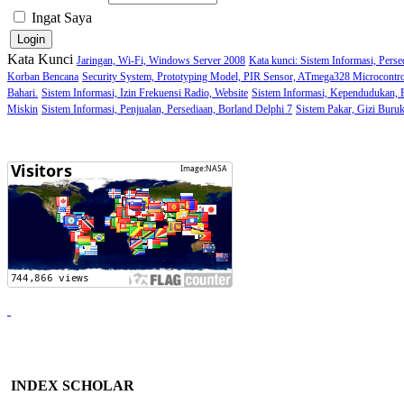
Ingat Saya
Kata Kunci
Jaringan, Wi-Fi, Windows Server 2008
Kata kunci: Sistem Informasi, Perse
Korban Bencana
Security System, Prototyping Model, PIR Sensor, ATmega328 Microcontro
Bahari.
Sistem Informasi, Izin Frekuensi Radio, Website
Sistem Informasi, Kependudukan,
Miskin
Sistem Informasi, Penjualan, Persediaan, Borland Delphi 7
Sistem Pakar, Gizi Buru
INDEX SCHOLAR