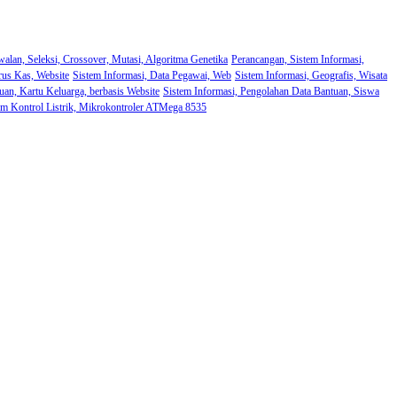
walan, Seleksi, Crossover, Mutasi, Algoritma Genetika
Perancangan, Sistem Informasi,
rus Kas, Website
Sistem Informasi, Data Pegawai, Web
Sistem Informasi, Geografis, Wisata
uan, Kartu Keluarga, berbasis Website
Sistem Informasi, Pengolahan Data Bantuan, Siswa
em Kontrol Listrik, Mikrokontroler ATMega 8535