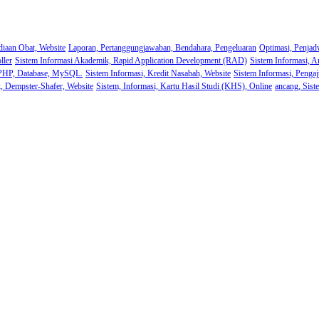
diaan Obat, Website
Laporan, Pertanggungjawaban, Bendahara, Pengeluaran
Optimasi, Penjad
ller
Sistem Informasi Akademik, Rapid Application Development (RAD)
Sistem Informasi, A
 PHP, Database, MySQL.
Sistem Informasi, Kredit Nasabah, Website
Sistem Informasi, Pengaj
k, Dempster-Shafer, Website
Sistem, Informasi, Kartu Hasil Studi (KHS), Online
ancang, Sist