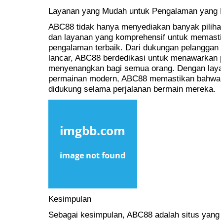
Layanan yang Mudah untuk Pengalaman yang 
ABC88 tidak hanya menyediakan banyak pilihan 
dan layanan yang komprehensif untuk memas
pengalaman terbaik. Dari dukungan pelanggan
lancar, ABC88 berdedikasi untuk menawarkan 
menyenangkan bagi semua orang. Dengan lay
permainan modern, ABC88 memastikan bahwa s
didukung selama perjalanan bermain mereka.
Kesimpulan
Sebagai kesimpulan, ABC88 adalah situs yang i