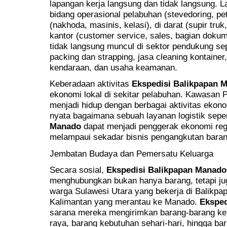
lapangan kerja langsung dan tidak langsung. La
bidang operasional pelabuhan (stevedoring, pe
(nakhoda, masinis, kelasi), di darat (supir tru
kantor (customer service, sales, bagian doku
tidak langsung muncul di sektor pendukung sep
packing dan strapping, jasa cleaning kontain
kendaraan, dan usaha keamanan.
Keberadaan aktivitas
Ekspedisi Balikpapan 
ekonomi lokal di sekitar pelabuhan. Kawasan 
menjadi hidup dengan berbagai aktivitas ekono
nyata bagaimana sebuah layanan logistik sepe
Manado
dapat menjadi penggerak ekonomi regio
melampaui sekadar bisnis pengangkutan baran
Jembatan Budaya dan Pemersatu Keluarga
Secara sosial,
Ekspedisi Balikpapan Manado
menghubungkan bukan hanya barang, tetapi ju
warga Sulawesi Utara yang bekerja di Balikpa
Kalimantan yang merantau ke Manado.
Eksped
sarana mereka mengirimkan barang-barang ke k
raya, barang kebutuhan sehari-hari, hingga ba