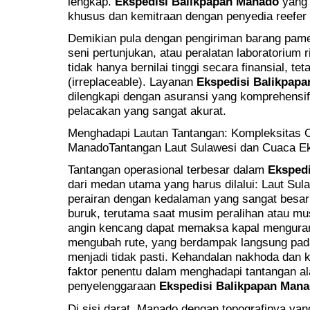
lengkap.
Ekspedisi Balikpapan Manado
yang 
khusus dan kemitraan dengan penyedia reefer 
Demikian pula dengan pengiriman barang pamera
seni pertunjukan, atau peralatan laboratorium
tidak hanya bernilai tinggi secara finansial, tet
(irreplaceable). Layanan
Ekspedisi Balikpap
dilengkapi dengan asuransi yang komprehensif,
pelacakan yang sangat akurat.
Menghadapi Lautan Tantangan: Kompleksitas O
ManadoTantangan Laut Sulawesi dan Cuaca E
Tantangan operasional terbesar dalam
Eksped
dari medan utama yang harus dilalui: Laut Sula
perairan dengan kedalaman yang sangat besar
buruk, terutama saat musim peralihan atau mu
angin kencang dapat memaksa kapal menguran
mengubah rute, yang berdampak langsung pada
menjadi tidak pasti. Kehandalan nakhoda dan 
faktor penentu dalam menghadapi tantangan al
penyelenggaraan
Ekspedisi Balikpapan Man
Di sisi darat, Manado dengan topografinya yang