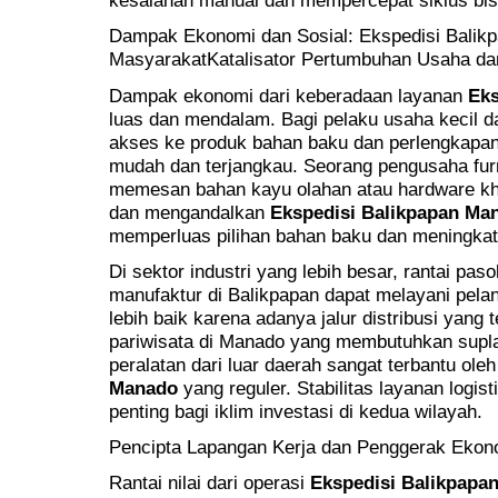
kesalahan manual dan mempercepat siklus bis
Dampak Ekonomi dan Sosial: Ekspedisi Balik
MasyarakatKatalisator Pertumbuhan Usaha dan
Dampak ekonomi dari keberadaan layanan
Eks
luas dan mendalam. Bagi pelaku usaha kecil
akses ke produk bahan baku dan perlengkapan 
mudah dan terjangkau. Seorang pengusaha furn
memesan bahan kayu olahan atau hardware khu
dan mengandalkan
Ekspedisi Balikpapan Ma
memperluas pilihan bahan baku dan meningkat
Di sektor industri yang lebih besar, rantai pas
manufaktur di Balikpapan dapat melayani pela
lebih baik karena adanya jalur distribusi yang t
pariwisata di Manado yang membutuhkan supl
peralatan dari luar daerah sangat terbantu ole
Manado
yang reguler. Stabilitas layanan logis
penting bagi iklim investasi di kedua wilayah.
Pencipta Lapangan Kerja dan Penggerak Ekon
Rantai nilai dari operasi
Ekspedisi Balikpapa