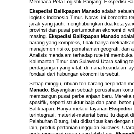
Membaca Peta Logistik Panjang: Ekspedisi B
Ekspedisi Balikpapan Manado
adalah sebuah 
logistik Indonesia Timur. Narasi ini bercerita 
jarak yang jauh, menghubungkan dua kota yan
provinsi dan pusat pertumbuhan ekonomi di w
masing.
Ekspedisi Balikpapan Manado
adalah
barang yang kompleks, tidak hanya melibatkan p
manajemen risiko, pemahaman geografi, dan ad
Analisis mendalam terhadap rute ini membuk
Kalimantan Timur dan Sulawesi Utara saling t
perdagangan yang vital, di mana keandalan la
fondasi dari hubungan ekonomi tersebut.
Setiap minggu, ribuan ton barang berpindah me
Manado
. Bayangkan sebuah perusahaan kontr
membangun pusat perbelanjaan baru. Mereka 
spesifik, seperti struktur baja dan panel beton
Balikpapan. Hanya melalui layanan
Ekspedisi
terintegrasi, material-material berat itu dapat 
Pelabuhan Bitung, lalu didistribusikan dengan t
lain, produk pertanian unggulan Sulawesi Utara
perlu mencapai pasar yang lebih luas.
Ekspedi