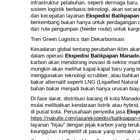
infrastruktur pelabuhan, seperti dermaga baru,
sistem logistik berbasis teknologi, akan seca
dan kecepatan layanan
Ekspedisi Balikpapa
berkembang bukan hanya untuk perdagangan do
dari rute pengumpan (feeder route) untuk kargo
Tren Green Logistics dan Dekarbonisasi
Kesadaran global tentang perubahan iklim aka
dalam operasi
Ekspedisi Balikpapan Manado
karbon akan mendorong inovasi di sektor mariti
mungkin akan melihat kapal-kapal baru yang l
menggunakan teknologi scrubber, atau bahka
bakar alternatif seperti LNG (Liquefied Natural 
bahan bakar menjadi bukan hanya urusan biaya,
Di fase darat, distribusi barang di kota Mana
mulai melibatkan kendaraan listrik atau hybrid,
di pusat kota. Perusahaan penyedia jasa
Eksp
https://nakulle.com/jasa/ekspedisi/balikpapan
layanan "hijau" dengan jejak karbon yang teruk
keunggulan kompetitif di pasar yang semakin s