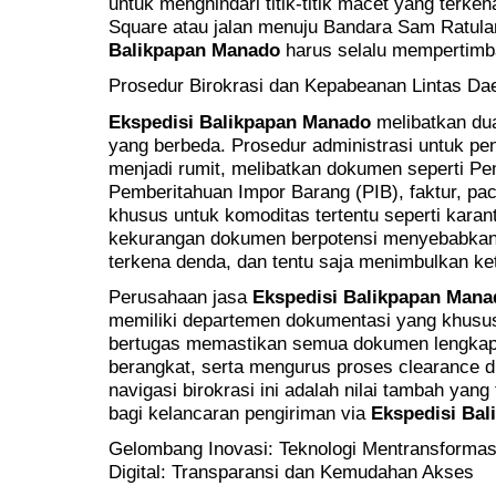
untuk menghindari titik-titik macet yang terken
Square atau jalan menuju Bandara Sam Ratul
Balikpapan Manado
harus selalu mempertimban
Prosedur Birokrasi dan Kepabeanan Lintas Da
Ekspedisi Balikpapan Manado
melibatkan dua
yang berbeda. Prosedur administrasi untuk pen
menjadi rumit, melibatkan dokumen seperti P
Pemberitahuan Impor Barang (PIB), faktur, packin
khusus untuk komoditas tertentu seperti kara
kekurangan dokumen berpotensi menyebabkan 
terkena denda, dan tentu saja menimbulkan ke
Perusahaan jasa
Ekspedisi Balikpapan Mana
memiliki departemen dokumentasi yang khusus
bertugas memastikan semua dokumen lengkap
berangkat, serta mengurus proses clearance d
navigasi birokrasi ini adalah nilai tambah yang t
bagi kelancaran pengiriman via
Ekspedisi Ba
Gelombang Inovasi: Teknologi Mentransformas
Digital: Transparansi dan Kemudahan Akses