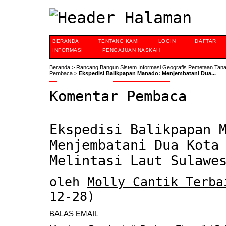
BERANDA
TENTANG KAMI
LOGIN
DAFTAR
INFORMASI
PENGAJUAN NASKAH
Beranda
>
Rancang Bangun Sistem Informasi Geografis Pemetaan Tan
Pembaca
>
Ekspedisi Balikpapan Manado: Menjembatani Dua...
Komentar Pembaca
Ekspedisi Balikpapan 
Menjembatani Dua Kota
Melintasi Laut Sulawe
oleh
Molly Cantik Terba
12-28)
BALAS EMAIL