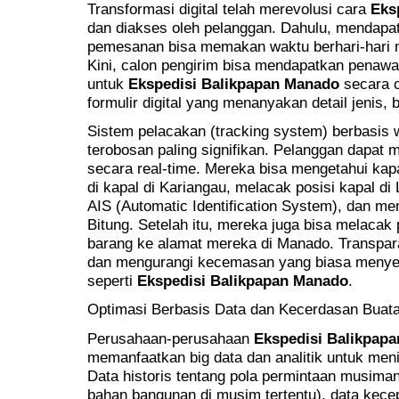
Transformasi digital telah merevolusi cara
Eks
dan diakses oleh pelanggan. Dahulu, mendapat
pemesanan bisa memakan waktu berhari-hari me
Kini, calon pengirim bisa mendapatkan penawar
untuk
Ekspedisi Balikpapan Manado
secara o
formulir digital yang menanyakan detail jenis, 
Sistem pelacakan (tracking system) berbasis 
terobosan paling signifikan. Pelanggan dapat
secara real-time. Mereka bisa mengetahui ka
di kapal di Kariangau, melacak posisi kapal di 
AIS (Automatic Identification System), dan men
Bitung. Setelah itu, mereka juga bisa melaca
barang ke alamat mereka di Manado. Transpa
dan mengurangi kecemasan yang biasa menyert
seperti
Ekspedisi Balikpapan Manado
.
Optimasi Berbasis Data dan Kecerdasan Buat
Perusahaan-perusahaan
Ekspedisi Balikpap
memanfaatkan big data dan analitik untuk meni
Data historis tentang pola permintaan musima
bahan bangunan di musim tertentu), data kece