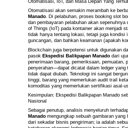
Otomatisasi, IoT, dan Masa Depan Yang Terhu
Otomatisasi akan semakin merambah ke berb
Manado
. Di pelabuhan, proses booking slot 
dan pembayaran pelabuhan akan sepenuhnya dig
of Things (IoT) pada kontainer akan menjadi s
tidak hanya tentang lokasi, tetapi juga kondisi
guncangan, dan bahkan keamanan (apakah konta
Blockchain juga berpotensi untuk digunakan 
pasok
Ekspedisi Balikpapan Manado
dari uju
penerimaan barang, pemeriksaan, pemuatan, p
penyerahan—dapat dicatat dalam ledger yang te
tidak dapat diubah. Teknologi ini sangat bergu
tinggi, barang yang memerlukan audit trail keta
komoditas yang memerlukan sertifikasi asal-usu
Kesimpulan: Ekspedisi Balikpapan Manado seb
Nasional
Sebagai penutup, analisis menyeluruh terhad
Manado
mengungkap sebuah gambaran yang leb
dari sekadar bisnis pengiriman; ia adalah seb
ketahanan ekonomi Indonesia bagian timur. Set