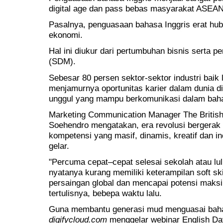
digital age dan pass bebas masyarakat ASEAN
Pasalnya, penguasaan bahasa Inggris erat hu
ekonomi.
Hal ini diukur dari pertumbuhan bisnis sert
(SDM).
Sebesar 80 persen sektor-sektor industri baik 
menjamurnya oportunitas karier dalam dunia 
unggul yang mampu berkomunikasi dalam bahas
Marketing Communication Manager The British I
Soehendro mengatakan, era revolusi bergerak 
kompetensi yang masif, dinamis, kreatif dan i
gelar.
"Percuma cepat–cepat selesai sekolah atau lul
nyatanya kurang memiliki keterampilan soft s
persaingan global dan mencapai potensi maksim
tertulisnya, bebepa waktu lalu.
Guna membantu generasi mud menguasai bahas
digifycloud.com
menggelar webinar English Day