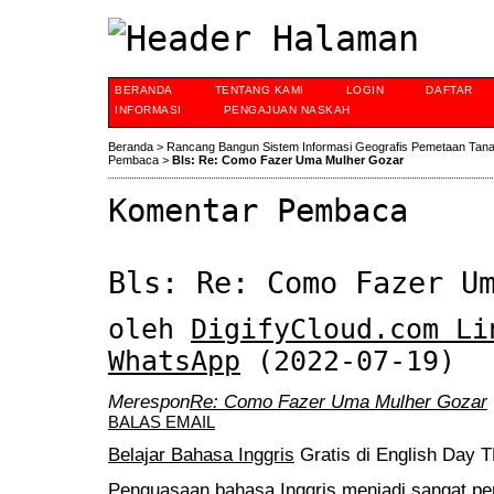
BERANDA
TENTANG KAMI
LOGIN
DAFTAR
INFORMASI
PENGAJUAN NASKAH
Beranda
>
Rancang Bangun Sistem Informasi Geografis Pemetaan Tan
Pembaca
>
Bls: Re: Como Fazer Uma Mulher Gozar
Komentar Pembaca
Bls: Re: Como Fazer U
oleh
DigifyCloud.com Li
WhatsApp
(2022-07-19)
Merespon
Re: Como Fazer Uma Mulher Gozar
BALAS EMAIL
Belajar Bahasa Inggris
Gratis di English Day TB
Penguasaan bahasa Inggris menjadi sangat pen