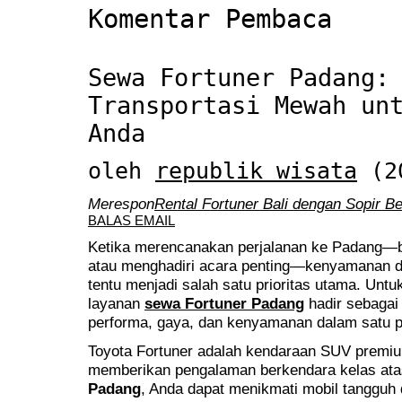
Komentar Pembaca
Sewa Fortuner Padang:
Transportasi Mewah un
Anda
oleh
republik wisata
(20
Merespon
Rental Fortuner Bali dengan Sopir B
BALAS EMAIL
Ketika merencanakan perjalanan ke Padang—bai
atau menghadiri acara penting—kenyamanan d
tentu menjadi salah satu prioritas utama. Unt
layanan
sewa Fortuner Padang
hadir sebagai
performa, gaya, dan kenyamanan dalam satu p
Toyota Fortuner adalah kendaraan SUV premiu
memberikan pengalaman berkendara kelas ata
Padang
, Anda dapat menikmati mobil tangguh