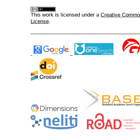
This work is licensed under a
Creative Commons
License
.
______________________________________
______________________________________