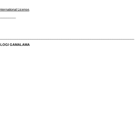
nternational License
.
_________
__________________________________________________________________________
NOLOGI GAMALAMA