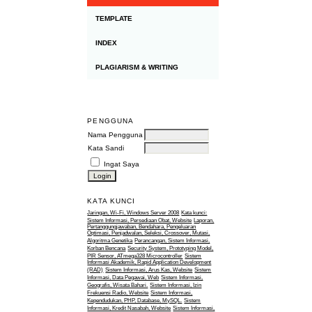
TEMPLATE
INDEX
PLAGIARISM & WRITING
PENGGUNA
Nama Pengguna
Kata Sandi
Ingat Saya
KATA KUNCI
Jaringan, Wi-Fi, Windows Server 2008
Kata kunci:
Sistem Informasi, Persediaan Obat, Website
Laporan,
Pertanggungjawaban, Bendahara, Pengeluaran
Optimasi, Penjadwalan, Seleksi, Crossover, Mutasi,
Algoritma Genetika
Perancangan, Sistem Informasi,
Korban Bencana
Security System, Prototyping Model,
PIR Sensor, ATmega328 Microcontroller
Sistem
Informasi Akademik, Rapid Application Development
(RAD)
Sistem Informasi, Arus Kas, Website
Sistem
Informasi, Data Pegawai, Web
Sistem Informasi,
Geografis, Wisata Bahari.
Sistem Informasi, Izin
Frekuensi Radio, Website
Sistem Informasi,
Kependudukan, PHP, Database, MySQL.
Sistem
Informasi, Kredit Nasabah, Website
Sistem Informasi,