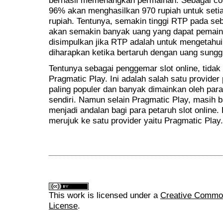
96% akan menghasilkan 970 rupiah untuk set
rupiah. Tentunya, semakin tinggi RTP pada seb
akan semakin banyak uang yang dapat pemain
disimpulkan jika RTP adalah untuk mengetahui 
diharapkan ketika bertaruh dengan uang sung
Tentunya sebagai penggemar slot online, tida
Pragmatic Play. Ini adalah salah satu provider
paling populer dan banyak dimainkan oleh para
sendiri. Namun selain Pragmatic Play, masih b
menjadi andalan bagi para petaruh slot online.
merujuk ke satu provider yaitu Pragmatic Play.
This work is licensed under a
Creative Commons
License
.
______________________________________