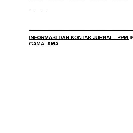
______________________________________
INFORMASI DAN KONTAK JURNAL LPPM
I
GAMALAMA