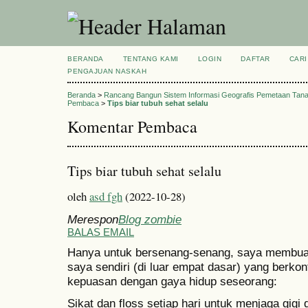
BERANDA
TENTANG KAMI
LOGIN
DAFTAR
CARI
PENGAJUAN NASKAH
Beranda
>
Rancang Bangun Sistem Informasi Geografis Pemetaan Tan
Pembaca
>
Tips biar tubuh sehat selalu
Komentar Pembaca
Tips biar tubuh sehat selalu
oleh
asd fgh
(2022-10-28)
Merespon
Blog zombie
BALAS EMAIL
Hanya untuk bersenang-senang, saya membuat d
saya sendiri (di luar empat dasar) yang berko
kepuasan dengan gaya hidup seseorang:
Sikat dan floss setiap hari untuk menjaga gigi