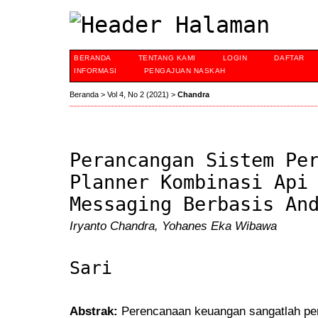
BERANDA
TENTANG KAMI
LOGIN
DAFTAR
INFORMASI
PENGAJUAN NASKAH
Beranda
>
Vol 4, No 2 (2021)
>
Chandra
Perancangan Sistem Pe
Planner Kombinasi Api
Messaging Berbasis An
Iryanto Chandra, Yohanes Eka Wibawa
Sari
Abstrak:
Perencanaan keuangan sangatlah pen