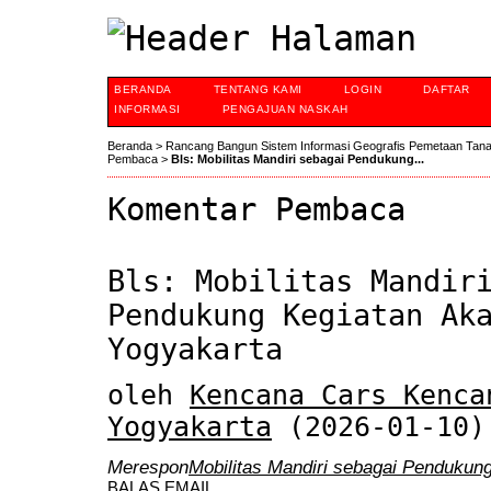
BERANDA
TENTANG KAMI
LOGIN
DAFTAR
INFORMASI
PENGAJUAN NASKAH
Beranda
>
Rancang Bangun Sistem Informasi Geografis Pemetaan Tan
Pembaca
>
Bls: Mobilitas Mandiri sebagai Pendukung...
Komentar Pembaca
Bls: Mobilitas Mandir
Pendukung Kegiatan Ak
Yogyakarta
oleh
Kencana Cars Kenca
Yogyakarta
(2026-01-10)
Merespon
Mobilitas Mandiri sebagai Pendukun
BALAS EMAIL