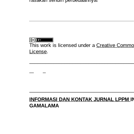
rasakan sendiri perbedaannya!
This work is licensed under a
Creative Commons
License
.
______________________________________
______________________________________
INFORMASI DAN KONTAK JURNAL LPPM
I
GAMALAMA