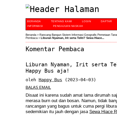
BERANDA
TENTANG KAMI
LOGIN
DAFTAR
INFORMASI
PENGAJUAN NASKAH
Beranda
>
Rancang Bangun Sistem Informasi Geografis Pemetaan Tan
Pembaca
>
Liburan Nyaman, Irit serta Teliti? Sewa Hiace...
Komentar Pembaca
Liburan Nyaman, Irit serta Te
Happy Bus aja!
oleh
Happy Bus
(2023-04-03)
BALAS EMAIL
Disaat ini karena sudah amat lama dirumah sa
merasa burn out dan bosan. Namun, tidak bany
rancangan yang bagus untuk cuma pergi libura
sedemikian itu jauh dengan jasa
Sewa Hiace R