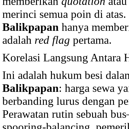
memberikan
quotation
atau 
merinci semua poin di atas.
Balikpapan
hanya memberi 
adalah
red flag
pertama.
Korelasi Langsung Antara 
Ini adalah hukum besi dala
Balikpapan
: harga sewa ya
berbanding lurus dengan pe
Perawatan rutin sebuah bus—g
spooring-balancing, pemer