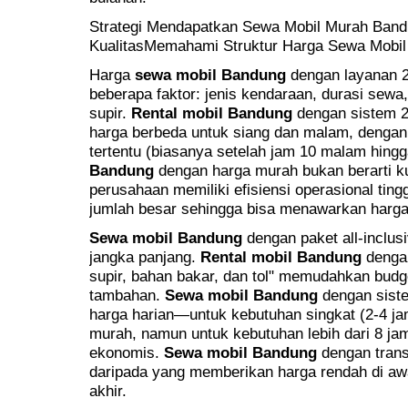
Strategi Mendapatkan Sewa Mobil Murah Ban
KualitasMemahami Struktur Harga Sewa Mobi
Harga
sewa mobil Bandung
dengan layanan 2
beberapa faktor: jenis kendaraan, durasi sewa,
supir.
Rental mobil Bandung
dengan sistem 24
harga berbeda untuk siang dan malam, dengan
tertentu (biasanya setelah jam 10 malam hingg
Bandung
dengan harga murah bukan berarti ku
perusahaan memiliki efisiensi operasional tin
jumlah besar sehingga bisa menawarkan harga 
Sewa mobil Bandung
dengan paket all-inclus
jangka panjang.
Rental mobil Bandung
dengan
supir, bahan bakar, dan tol" memudahkan budge
tambahan.
Sewa mobil Bandung
dengan siste
harga harian—untuk kebutuhan singkat (2-4 ja
murah, namun untuk kebutuhan lebih dari 8 jam
ekonomis.
Sewa mobil Bandung
dengan trans
daripada yang memberikan harga rendah di aw
akhir.