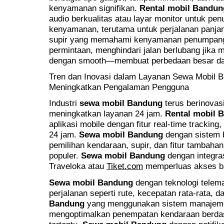
kenyamanan signifikan.
Rental mobil Bandun
audio berkualitas atau layar monitor untuk p
kenyamanan, terutama untuk perjalanan panja
supir yang memahami kenyamanan penumpan
permintaan, menghindari jalan berlubang jik
dengan smooth—membuat perbedaan besar da
Tren dan Inovasi dalam Layanan Sewa Mobil 
Meningkatkan Pengalaman Pengguna
Industri
sewa mobil Bandung
terus berinovas
meningkatkan layanan 24 jam.
Rental mobil 
aplikasi mobile dengan fitur real-time tracking
24 jam.
Sewa mobil Bandung
dengan sistem 
pemilihan kendaraan, supir, dan fitur tambah
populer.
Sewa mobil Bandung
dengan integras
Traveloka atau
Tiket.com
memperluas akses b
Sewa mobil Bandung
dengan teknologi telem
perjalanan seperti rute, kecepatan rata-rata, 
Bandung
yang menggunakan sistem manajemen
mengoptimalkan penempatan kendaraan berdas