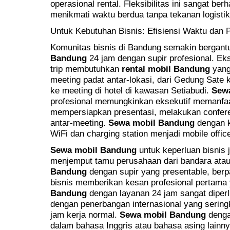
operasional rental. Fleksibilitas ini sangat be
menikmati waktu berdua tanpa tekanan logistik
Untuk Kebutuhan Bisnis: Efisiensi Waktu dan 
Komunitas bisnis di Bandung semakin bergan
Bandung
24 jam dengan supir profesional. Ek
trip membutuhkan
rental mobil Bandung
yang
meeting padat antar-lokasi, dari Gedung Sate
ke meeting di hotel di kawasan Setiabudi.
Sew
profesional memungkinkan eksekutif memanfaa
mempersiapkan presentasi, melakukan conferen
antar-meeting.
Sewa mobil Bandung
dengan k
WiFi dan charging station menjadi mobile office
Sewa mobil Bandung
untuk keperluan bisnis 
menjemput tamu perusahaan dari bandara atau
Bandung
dengan supir yang presentable, berp
bisnis memberikan kesan profesional pertama
Bandung
dengan layanan 24 jam sangat diperl
dengan penerbangan internasional yang seringk
jam kerja normal.
Sewa mobil Bandung
denga
dalam bahasa Inggris atau bahasa asing lainnya