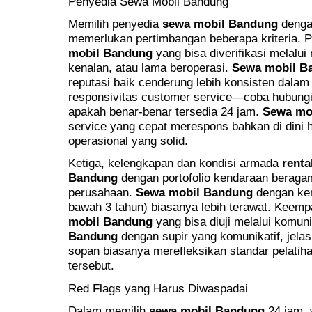
Penyedia Sewa Mobil Bandung
Memilih penyedia
sewa mobil Bandung
denga
memerlukan pertimbangan beberapa kriteria. 
mobil Bandung
yang bisa diverifikasi melalui
kenalan, atau lama beroperasi.
Sewa mobil B
reputasi baik cenderung lebih konsisten dalam
responsivitas customer service—coba hubungi 
apakah benar-benar tersedia 24 jam.
Sewa mo
service yang cepat merespons bahkan di dini h
operasional yang solid.
Ketiga, kelengkapan dan kondisi armada
renta
Bandung
dengan portofolio kendaraan beraga
perusahaan.
Sewa mobil Bandung
dengan kend
bawah 3 tahun) biasanya lebih terawat. Keemp
mobil Bandung
yang bisa diuji melalui komun
Bandung
dengan supir yang komunikatif, jela
sopan biasanya merefleksikan standar pelatih
tersebut.
Red Flags yang Harus Diwaspadai
Dalam memilih
sewa mobil Bandung
24 jam, 