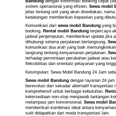
Bandung
dengan konfirmasi booking cepat (d
sistem operasional yang efisien.
Sewa mobil 
jelas tentang unit yang akan disediakan, nama 
kedatangan memberikan kepastian yang dibut
Komunikasi dari
sewa mobil Bandung
yang ba
booking.
Rental mobil Bandung
terpercaya a
jadwal penjemputan, memberikan update jika 
dihubungi selama perjalanan berlangsung.
Sew
komunikasi dua arah yang baik memungkinka
langsung tentang kenyamanan perjalanan.
Sew
terhadap permintaan perubahan jadwal atau 
fleksibilitas dan orientasi pelayanan yang tinggi
Kesimpulan: Sewa Mobil Bandung 24 Jam sebag
Sewa mobil Bandung
dengan layanan 24 jam d
berevolusi dari sekadar alternatif transportasi 
komprehensif untuk berbagai kebutuhan.
Rent
ketersediaan non-stop menjawab tantangan kota
melampaui jam konvensional.
Sewa mobil Ba
memberikan kombinasi ideal antara kenyamana
sulit didapatkan dari moda transportasi lain.