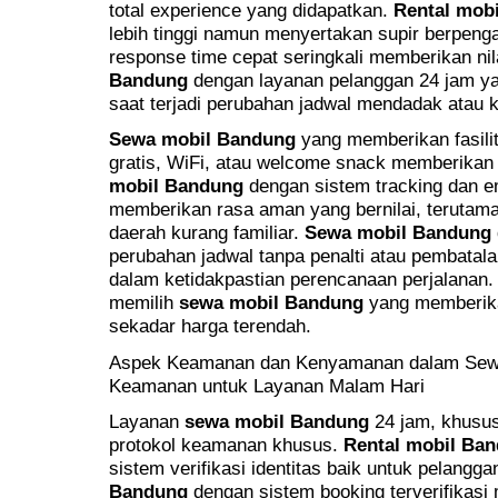
total experience yang didapatkan.
Rental mob
lebih tinggi namun menyertakan supir berpeng
response time cepat seringkali memberikan nil
Bandung
dengan layanan pelanggan 24 jam yang
saat terjadi perubahan jadwal mendadak atau k
Sewa mobil Bandung
yang memberikan fasilit
gratis, WiFi, atau welcome snack memberikan
mobil Bandung
dengan sistem tracking dan e
memberikan rasa aman yang bernilai, terutama
daerah kurang familiar.
Sewa mobil Bandung
perubahan jadwal tanpa penalti atau pembatalan
dalam ketidakpastian perencanaan perjalanan. 
memilih
sewa mobil Bandung
yang memberika
sekadar harga terendah.
Aspek Keamanan dan Kenyamanan dalam Sewa
Keamanan untuk Layanan Malam Hari
Layanan
sewa mobil Bandung
24 jam, khusus
protokol keamanan khusus.
Rental mobil Ba
sistem verifikasi identitas baik untuk pelangg
Bandung
dengan sistem booking terverifikasi