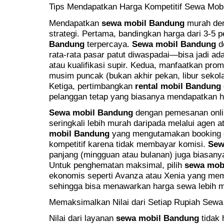
Tips Mendapatkan Harga Kompetitif Sewa Mob
Mendapatkan
sewa mobil Bandung
murah den
strategi. Pertama, bandingkan harga dari 3-5 
Bandung
terpercaya.
Sewa mobil Bandung
de
rata-rata pasar patut diwaspadai—bisa jadi a
atau kualifikasi supir. Kedua, manfaatkan pro
musim puncak (bukan akhir pekan, libur sekola
Ketiga, pertimbangkan
rental mobil Bandung
pelanggan tetap yang biasanya mendapatkan h
Sewa mobil Bandung
dengan pemesanan onlin
seringkali lebih murah daripada melalui agen at
mobil Bandung
yang mengutamakan booking di
kompetitif karena tidak membayar komisi.
Sew
panjang (mingguan atau bulanan) juga biasany
Untuk penghematan maksimal, pilih
sewa mob
ekonomis seperti Avanza atau Xenia yang memi
sehingga bisa menawarkan harga sewa lebih 
Memaksimalkan Nilai dari Setiap Rupiah Sewa
Nilai dari layanan
sewa mobil Bandung
tidak 