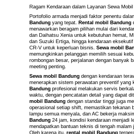
Ragam Kendaraan dalam Layanan Sewa Mobil
Portofolio armada menjadi faktor penentu dal
Bandung
yang tepat.
Rental mobil Bandung
d
menawarkan beragam pilihan mulai dari kenda
dan Daihatsu Xenia untuk kebutuhan hemat, MP
dan Suzuki Ertiga, hingga kendaraan eksekuti
CR-V untuk keperluan bisnis.
Sewa mobil Ba
memungkinkan pelanggan memilih sesuai kebu
rombongan besar, perjalanan dengan banyak ba
meeting penting.
Sewa mobil Bandung
dengan kendaraan teraw
menerapkan sistem perawatan preventif yang 
Bandung
profesional melakukan servis berkal
waktu, dengan pencatatan detail yang dapat d
mobil Bandung
dengan standar tinggi juga m
operasional setiap shift, memastikan tekanan 
lampu semua menyala, dan AC bekerja maksim
Bandung
24 jam, kondisi kendaraan menjadi leb
mendapatkan bantuan teknis di tengah malam j
Oleh karena itu,
rental mobil Bandung
terper