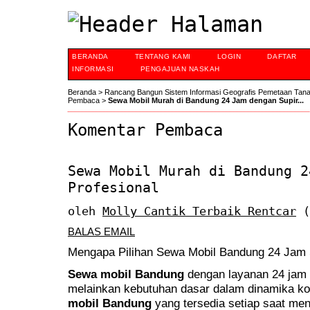
BERANDA
TENTANG KAMI
LOGIN
DAFTAR
INFORMASI
PENGAJUAN NASKAH
Beranda
>
Rancang Bangun Sistem Informasi Geografis Pemetaan Tan
Pembaca
>
Sewa Mobil Murah di Bandung 24 Jam dengan Supir...
Komentar Pembaca
Sewa Mobil Murah di Bandung 2
Profesional
oleh
Molly Cantik Terbaik Rentcar
(
BALAS EMAIL
Mengapa Pilihan Sewa Mobil Bandung 24 Jam 
Sewa mobil Bandung
dengan layanan 24 jam
melainkan kebutuhan dasar dalam dinamika kot
mobil Bandung
yang tersedia setiap saat men