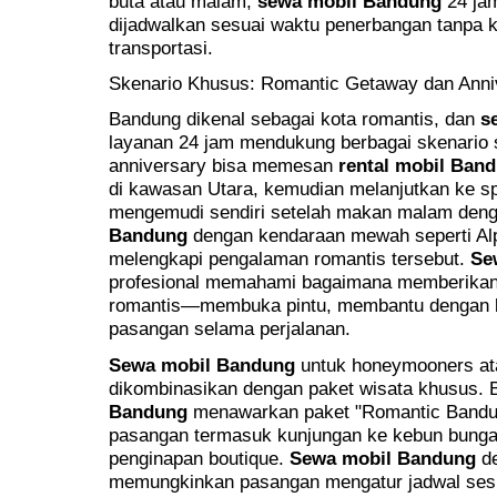
buta atau malam,
sewa mobil Bandung
24 jam
dijadwalkan sesuai waktu penerbangan tanpa 
transportasi.
Skenario Khusus: Romantic Getaway dan Anniv
Bandung dikenal sebagai kota romantis, dan
s
layanan 24 jam mendukung berbagai skenario
anniversary bisa memesan
rental mobil Ban
di kawasan Utara, kemudian melanjutkan ke s
mengemudi sendiri setelah makan malam den
Bandung
dengan kendaraan mewah seperti Al
melengkapi pengalaman romantis tersebut.
Se
profesional memahami bagaimana memberikan l
romantis—membuka pintu, membantu dengan b
pasangan selama perjalanan.
Sewa mobil Bandung
untuk honeymooners ata
dikombinasikan dengan paket wisata khusus.
Bandung
menawarkan paket "Romantic Bandun
pasangan termasuk kunjungan ke kebun bunga
penginapan boutique.
Sewa mobil Bandung
de
memungkinkan pasangan mengatur jadwal sesua