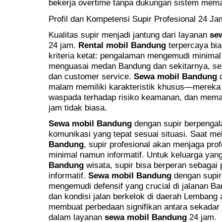
bekerja overtime tanpa dukungan sistem mema
Profil dan Kompetensi Supir Profesional 24 Ja
Kualitas supir menjadi jantung dari layanan
se
24 jam.
Rental mobil Bandung
terpercaya bia
kriteria ketat: pengalaman mengemudi minimal
menguasai medan Bandung dan sekitarnya, serta
dan customer service.
Sewa mobil Bandung
d
malam memiliki karakteristik khusus—mereka t
waspada terhadap risiko keamanan, dan mema
jam tidak biasa.
Sewa mobil Bandung
dengan supir berpenga
komunikasi yang tepat sesuai situasi. Saat me
Bandung
, supir profesional akan menjaga pr
minimal namun informatif. Untuk keluarga y
Bandung
wisata, supir bisa berperan sebagai
informatif.
Sewa mobil Bandung
dengan supir
mengemudi defensif yang crucial di jalanan B
dan kondisi jalan berkelok di daerah Lembang 
membuat perbedaan signifikan antara sekadar "
dalam layanan
sewa mobil Bandung
24 jam.