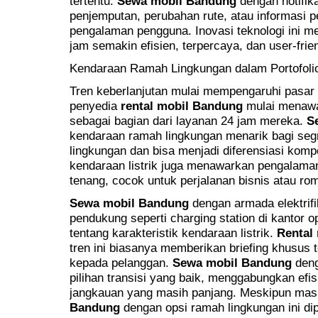
tertentu.
Sewa mobil Bandung
dengan notifika
penjemputan, perubahan rute, atau informasi p
pengalaman pengguna. Inovasi teknologi ini 
jam semakin efisien, terpercaya, dan user-frien
Kendaraan Ramah Lingkungan dalam Portofoli
Tren keberlanjutan mulai mempengaruhi pasar
penyedia
rental mobil Bandung
mulai menawar
sebagai bagian dari layanan 24 jam mereka.
S
kendaraan ramah lingkungan menarik bagi se
lingkungan dan bisa menjadi diferensiasi kompe
kendaraan listrik juga menawarkan pengalama
tenang, cocok untuk perjalanan bisnis atau rom
Sewa mobil Bandung
dengan armada elektrifi
pendukung seperti charging station di kantor 
tentang karakteristik kendaraan listrik.
Rental
tren ini biasanya memberikan briefing khusus ten
kepada pelanggan.
Sewa mobil Bandung
deng
pilihan transisi yang baik, menggabungkan efi
jangkauan yang masih panjang. Meskipun mas
Bandung
dengan opsi ramah lingkungan ini di