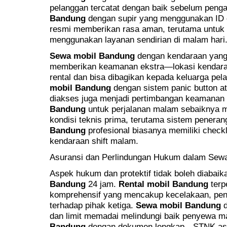
pelanggan tercatat dengan baik sebelum penga
Bandung
dengan supir yang menggunakan ID 
resmi memberikan rasa aman, terutama untuk
menggunakan layanan sendirian di malam hari
Sewa mobil Bandung
dengan kendaraan yang 
memberikan keamanan ekstra—lokasi kendaraa
rental dan bisa dibagikan kepada keluarga pel
mobil Bandung
dengan sistem panic button 
diakses juga menjadi pertimbangan keamanan 
Bandung
untuk perjalanan malam sebaiknya 
kondisi teknis prima, terutama sistem penera
Bandung
profesional biasanya memiliki check
kendaraan shift malam.
Asuransi dan Perlindungan Hukum dalam Sew
Aspek hukum dan protektif tidak boleh diabai
Bandung
24 jam.
Rental mobil Bandung
terp
komprehensif yang mencakup kecelakaan, pen
terhadap pihak ketiga.
Sewa mobil Bandung
d
dan limit memadai melindungi baik penyewa m
Bandung
dengan dokumen lengkap—STNK asli, s