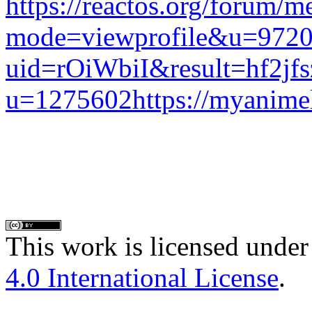
https://reactos.org/forum/m
mode=viewprofile&u=972
uid=rOiWbiI&result=hf2jfs
u=1275602
https://myanimel
This work is licensed under
4.0 International License
.