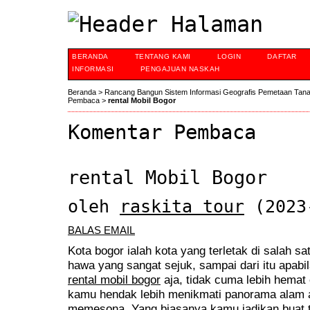
BERANDA
TENTANG KAMI
LOGIN
DAFTAR
INFORMASI
PENGAJUAN NASKAH
Beranda
>
Rancang Bangun Sistem Informasi Geografis Pemetaan Tan
Pembaca
>
rental Mobil Bogor
Komentar Pembaca
rental Mobil Bogor
oleh
raskita tour
(2023
BALAS EMAIL
Kota bogor ialah kota yang terletak di salah 
hawa yang sangat sejuk, sampai dari itu apabila
rental mobil bogor
aja, tidak cuma lebih hemat
kamu hendak lebih menikmati panorama alam 
memesona. Yang biasanya kamu jadikan buat te