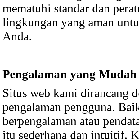
mematuhi standar dan perat
lingkungan yang aman untu
Anda.
Pengalaman yang Mudah
Situs web kami dirancang
pengalaman pengguna. Baik
berpengalaman atau pendata
itu sederhana dan intuitif