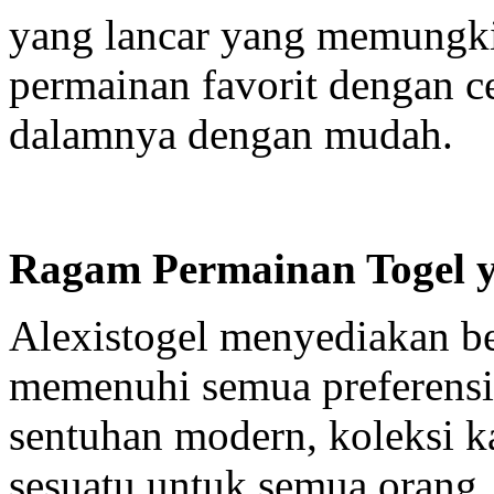
yang lancar yang memung
permainan favorit dengan ce
dalamnya dengan mudah.
Ragam Permainan Togel 
Alexistogel menyediakan b
memenuhi semua preferensi. 
sentuhan modern, koleksi 
sesuatu untuk semua orang.