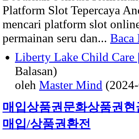
Platform Slot Tepercaya 
mencari platform slot onli
permainan seru dan...
Baca 
Liberty Lake Child Care 
Balasan)
oleh
Master Mind
(2024-
매입상품권문화상품권현
매입/상품권환전