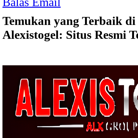
Balas Email
Temukan yang Terbaik di 
Alexistogel: Situs Resmi 