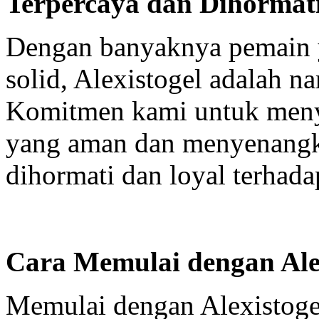
Terpercaya dan Dihormat
Dengan banyaknya pemain y
solid, Alexistogel adalah n
Komitmen kami untuk meny
yang aman dan menyenangk
dihormati dan loyal terhad
Cara Memulai dengan Ale
Memulai dengan Alexistoge