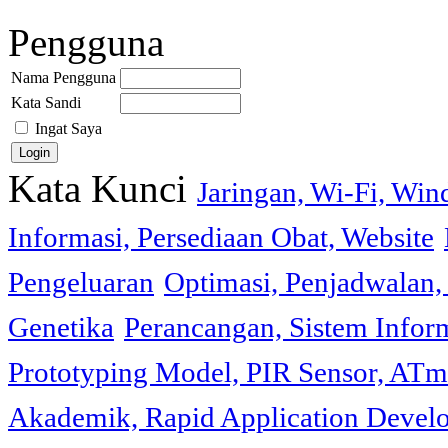
Pengguna
Nama Pengguna
Kata Sandi
Ingat Saya
Kata Kunci
Jaringan, Wi-Fi, Wi
Informasi, Persediaan Obat, Website
Pengeluaran
Optimasi, Penjadwalan, 
Genetika
Perancangan, Sistem Infor
Prototyping Model, PIR Sensor, ATm
Akademik, Rapid Application Deve