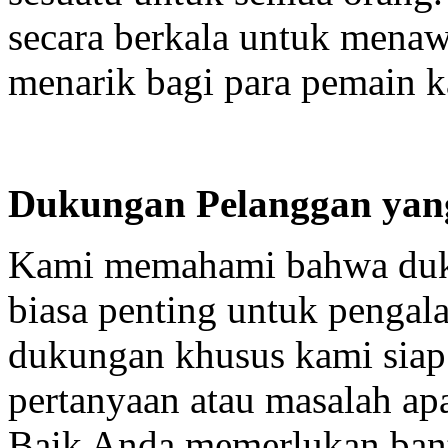
secara berkala untuk mena
menarik bagi para pemain k
Dukungan Pelanggan yang
Kami memahami bahwa duku
biasa penting untuk pengal
dukungan khusus kami sia
pertanyaan atau masalah ap
Baik Anda memerlukan ban