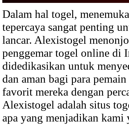
Dalam hal togel, menemuka
tepercaya sangat penting u
lancar. Alexistogel menonjo
penggemar togel online di 
didedikasikan untuk menyed
dan aman bagi para pemain
favorit mereka dengan perca
Alexistogel adalah situs to
apa yang menjadikan kami y