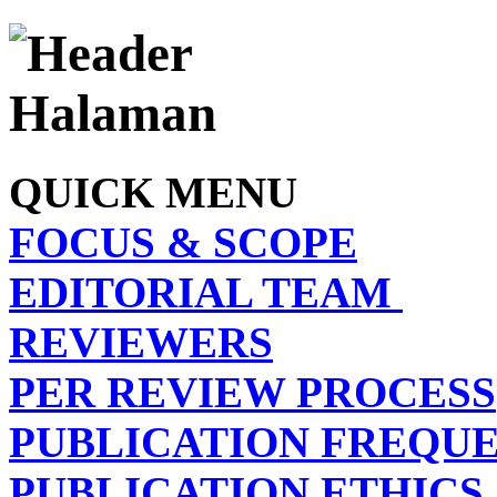
QUICK MENU
FOCUS & SCOPE
EDITORIAL TEAM
REVIEWERS
PER REVIEW PROCESS
PUBLICATION FREQU
PUBLICATION ETHICS