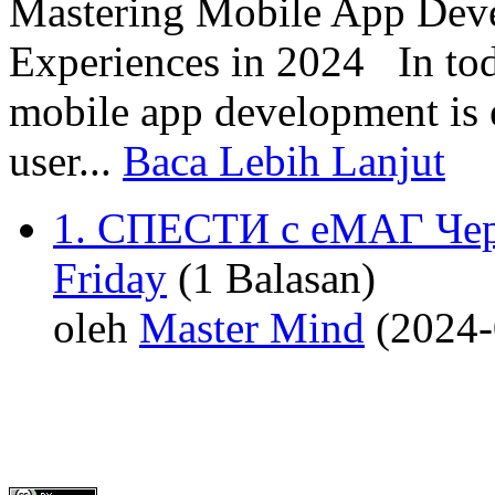
Mastering Mobile App Deve
Experiences in 2024 In toda
mobile app development is e
user...
Baca Lebih Lanjut
1. СПЕСТИ с еМАГ Чере
Friday
(1 Balasan)
oleh
Master Mind
(2024-