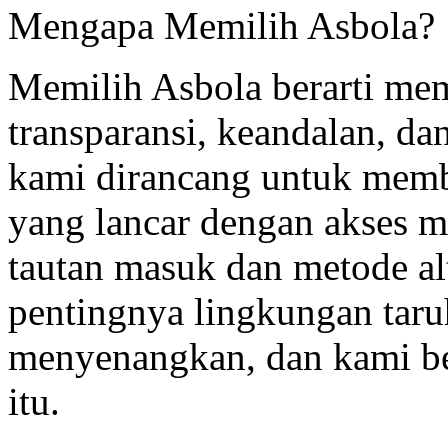
Mengapa Memilih Asbola?
Memilih Asbola berarti me
transparansi, keandalan, d
kami dirancang untuk memb
yang lancar dengan akses 
tautan masuk dan metode a
pentingnya lingkungan tar
menyenangkan, dan kami be
itu.