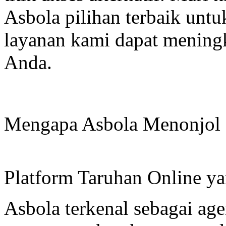
Asbola pilihan terbaik unt
layanan kami dapat mening
Anda.
Mengapa Asbola Menonjol
Platform Taruhan Online y
Asbola terkenal sebagai age