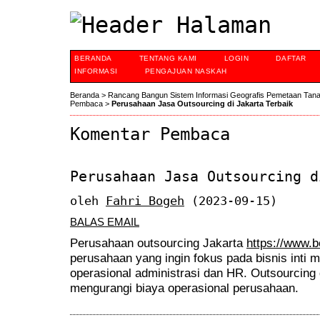
BERANDA
TENTANG KAMI
LOGIN
DAFTAR
INFORMASI
PENGAJUAN NASKAH
Beranda
>
Rancang Bangun Sistem Informasi Geografis Pemetaan Tan
Pembaca
>
Perusahaan Jasa Outsourcing di Jakarta Terbaik
Komentar Pembaca
Perusahaan Jasa Outsourcing d
oleh
Fahri Bogeh
(2023-09-15)
BALAS EMAIL
Perusahaan outsourcing Jakarta
https://www.be
perusahaan yang ingin fokus pada bisnis inti
operasional administrasi dan HR. Outsourcing
mengurangi biaya operasional perusahaan.