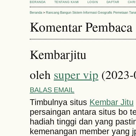
BERANDA
TENTANG KAMI
LOGIN
DAFTAR
CARI
Beranda
>
Rancang Bangun Sistem Informasi Geografis Pemetaan Tan
Komentar Pembaca
Kembarjitu
oleh
super vip
(2023-
BALAS EMAIL
Timbulnya situs
Kembar Jitu
persaingan antara situs bo 
hadiah tinggi dan yang pas
kemenangan member yang jp 