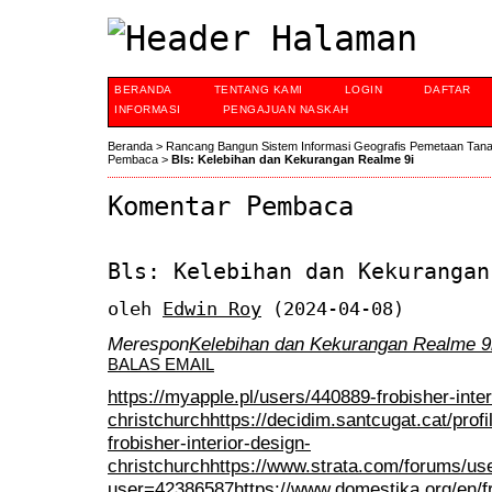
BERANDA
TENTANG KAMI
LOGIN
DAFTAR
INFORMASI
PENGAJUAN NASKAH
Beranda
>
Rancang Bangun Sistem Informasi Geografis Pemetaan Tan
Pembaca
>
Bls: Kelebihan dan Kekurangan Realme 9i
Komentar Pembaca
Bls: Kelebihan dan Kekurangan
oleh
Edwin Roy
(2024-04-08)
Merespon
Kelebihan dan Kekurangan Realme 9
BALAS EMAIL
https://myapple.pl/users/440889-frobisher-inter
christchurch
https://decidim.santcugat.cat/profil
frobisher-interior-design-
christchurch
https://www.strata.com/forums/use
user=42386587
https://www.domestika.org/en/f