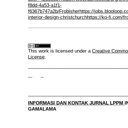
f8dd-4a53-a1f1-
f6367b747a2b/Frobisher
https://jobs.blooloop.
interior-design-christchurch
https://ko-fi.com/fr
This work is licensed under a
Creative Commons
License
.
______________________________________
______________________________________
INFORMASI DAN KONTAK JURNAL LPPM
I
GAMALAMA