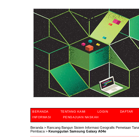
BERANDA
TENTANG KAMI
LOGIN
DAFTAR
INFORMASI
PENGAJUAN NASKAH
Beranda
>
Rancang Bangun Sistem Informasi Geografis Pemetaan Tan
Pembaca
>
Keunggulan Samsung Galaxy A04e