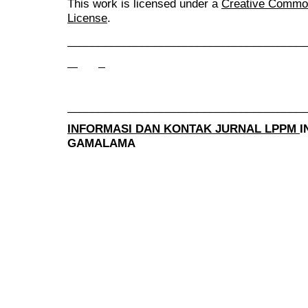
This work is licensed under a
Creative Commons
License
.
______________________________________
______________________________________
INFORMASI DAN KONTAK JURNAL LPPM
I
GAMALAMA