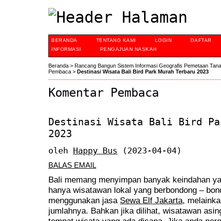
BERANDA
TENTANG KAMI
LOGIN
DAFTAR
INFORMASI
PENGAJUAN NASKAH
Beranda
>
Rancang Bangun Sistem Informasi Geografis Pemetaan Tan
Pembaca
>
Destinasi Wisata Bali Bird Park Murah Terbaru 2023
Komentar Pembaca
Destinasi Wisata Bali Bird Pa
2023
oleh
Happy Bus
(2023-04-04)
BALAS EMAIL
Bali memang menyimpan banyak keindahan yang
hanya wisatawan lokal yang berbondong – bon
menggunakan jasa
Sewa Elf Jakarta
, melainka
jumlahnya. Bahkan jika dilihat, wisatawan as
tempat wisata yang ada disana. Jika anda pergi