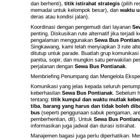
dan berhenti),
titik istirahat strategis
(pilih re
memadai untuk kelompok besar), dan
waktu u
deras atau kondisi jalan).
Koordinasi dengan pengemudi dari layanan
Se
penting. Diskusikan rute alternatif jika terjad
pengalaman menggunakan
Sewa Bus Pontian
Singkawang, kami telah menyiapkan 3 rute alte
ditutup untuk parade. Buatlah grup komunikas
panitia, sopir, dan mungkin satu perwakilan pe
perjalanan dengan
Sewa Bus Pontianak
.
Membriefing Penumpang dan Mengelola Ekspe
Komunikasi yang jelas kepada seluruh penump
keberhasilan
Sewa Bus Pontianak
. Sebelum ha
tentang:
titik kumpul dan waktu mutlak keb
tiba
,
barang yang harus dan tidak boleh di
bus
(seperti penggunaan sabuk pengaman, ar
pemberhentian, dll). Untuk
Sewa Bus Pontian
informasikan juga jadwal dan durasi istirahat.
Manajemen bagasi juga perlu diperhatikan. M