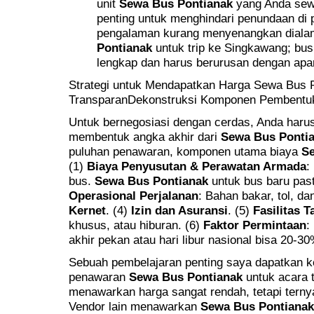
unit
Sewa Bus Pontianak
yang Anda sewa 
penting untuk menghindari penundaan di
pengalaman kurang menyenangkan diala
Pontianak
untuk trip ke Singkawang; bus 
lengkap dan harus berurusan dengan apa
Strategi untuk Mendapatkan Harga Sewa Bus P
TransparanDekonstruksi Komponen Pembentu
Untuk bernegosiasi dengan cerdas, Anda har
membentuk angka akhir dari
Sewa Bus Ponti
puluhan penawaran, komponen utama biaya
Se
(1)
Biaya Penyusutan & Perawatan Armada
:
bus.
Sewa Bus Pontianak
untuk bus baru past
Operasional Perjalanan
: Bahan bakar, tol, dan
Kernet
. (4)
Izin dan Asuransi
. (5)
Fasilitas 
khusus, atau hiburan. (6)
Faktor Permintaan
:
akhir pekan atau hari libur nasional bisa 20-30%
Sebuah pembelajaran penting saya dapatkan 
penawaran
Sewa Bus Pontianak
untuk acara 
menawarkan harga sangat rendah, tetapi ternyat
Vendor lain menawarkan
Sewa Bus Pontianak