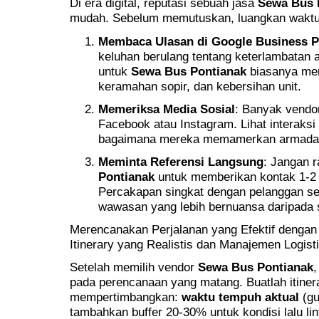
Di era digital, reputasi sebuah jasa
Sewa Bus 
mudah. Sebelum memutuskan, luangkan waktu
Membaca Ulasan di Google Business Pr
keluhan berulang tentang keterlambatan a
untuk
Sewa Bus Pontianak
biasanya men
keramahan sopir, dan kebersihan unit.
Memeriksa Media Sosial
: Banyak vend
Facebook atau Instagram. Lihat interaks
bagaimana mereka memamerkan armada
Meminta Referensi Langsung
: Jangan 
Pontianak
untuk memberikan kontak 1-2 
Percakapan singkat dengan pelanggan s
wawasan yang lebih bernuansa daripada s
Merencanakan Perjalanan yang Efektif denga
Itinerary yang Realistis dan Manajemen Logist
Setelah memilih vendor
Sewa Bus Pontianak
,
pada perencanaan yang matang. Buatlah itinera
mempertimbangkan:
waktu tempuh aktual
(gu
tambahkan buffer 20-30% untuk kondisi lalu li