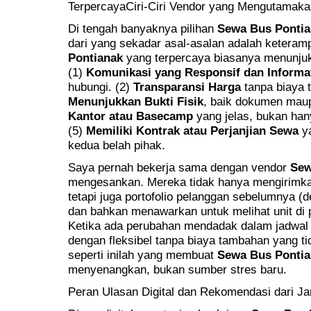
TerpercayaCiri-Ciri Vendor yang Mengutamak
Di tengah banyaknya pilihan
Sewa Bus Pontia
dari yang sekadar asal-asalan adalah keteram
Pontianak
yang terpercaya biasanya menunjuk
(1)
Komunikasi yang Responsif dan Informat
hubungi. (2)
Transparansi Harga
tanpa biaya 
Menunjukkan Bukti Fisik
, baik dokumen maupu
Kantor atau Basecamp
yang jelas, bukan han
(5)
Memiliki Kontrak atau Perjanjian Sewa
ya
kedua belah pihak.
Saya pernah bekerja sama dengan vendor
Sew
mengesankan. Mereka tidak hanya mengirimkan
tetapi juga portofolio pelanggan sebelumnya (de
dan bahkan menawarkan untuk melihat unit d
Ketika ada perubahan mendadak dalam jadwal
dengan fleksibel tanpa biaya tambahan yang ti
seperti inilah yang membuat
Sewa Bus Pontia
menyenangkan, bukan sumber stres baru.
Peran Ulasan Digital dan Rekomendasi dari Ja