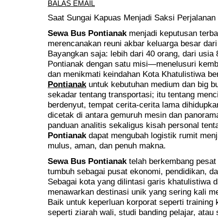
BALAS EMAIL
Saat Sungai Kapuas Menjadi Saksi Perjalanan
Sewa Bus Pontianak
menjadi keputusan terba
merencanakan reuni akbar keluarga besar dari
Bayangkan saja: lebih dari 40 orang, dari usia
Pontianak dengan satu misi—menelusuri kembal
dan menikmati keindahan Kota Khatulistiwa 
Pontianak
untuk kebutuhan medium dan big bu
sekadar tentang transportasi; itu tentang men
berdenyut, tempat cerita-cerita lama dihidupk
dicetak di antara gemuruh mesin dan panorama y
panduan analitis sekaligus kisah personal te
Pontianak
dapat mengubah logistik rumit menj
mulus, aman, dan penuh makna.
Sewa Bus Pontianak
telah berkembang pesat 
tumbuh sebagai pusat ekonomi, pendidikan, da
Sebagai kota yang dilintasi garis khatulistiwa
menawarkan destinasi unik yang sering kali 
Baik untuk keperluan korporat seperti trainin
seperti ziarah wali, studi banding pelajar, atau