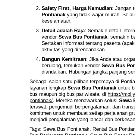
Safety First, Harga Kemudian
: Jangan 
Pontianak
yang tidak wajar murah. Selal
keselamatan.
Detail adalah Raja
: Semakin detail info
vendor
Sewa Bus Pontianak
, semakin b
Sertakan informasi tentang peserta (apak
aktivitas yang direncanakan.
Bangun Kemitraan
: Jika Anda atau orga
berulang, temukan vendor
Sewa Bus Pon
diandalkan. Hubungan jangka panjang seri
Sebagai salah satu pilihan terpercaya di Ponti
layanan lengkap
Sewa Bus Pontianak
untuk b
bus maupun big bus pariwisata, di
https://moll
pontianak/
. Mereka menawarkan solusi
Sewa 
terawat, pengemudi berpengalaman, dan transp
komitmen untuk membuat setiap perjalanan gru
menjadi pengalaman yang lancar dan berkesan
Tags: Sewa Bus Pontianak, Rental Bus Ponti