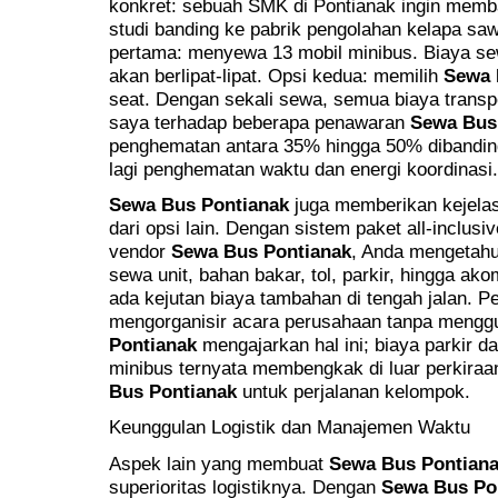
konkret: sebuah SMK di Pontianak ingin memb
studi banding ke pabrik pengolahan kelapa sa
pertama: menyewa 13 mobil minibus. Biaya sewa
akan berlipat-lipat. Opsi kedua: memilih
Sewa 
seat. Dengan sekali sewa, semua biaya transpor
saya terhadap beberapa penawaran
Sewa Bus
penghematan antara 35% hingga 50% dibanding
lagi penghematan waktu dan energi koordinasi.
Sewa Bus Pontianak
juga memberikan kejelas
dari opsi lain. Dengan sistem paket all-inclus
vendor
Sewa Bus Pontianak
, Anda mengetahui
sewa unit, bahan bakar, tol, parkir, hingga ak
ada kejutan biaya tambahan di tengah jalan. 
mengorganisir acara perusahaan tanpa meng
Pontianak
mengajarkan hal ini; biaya parkir d
minibus ternyata membengkak di luar perkiraan.
Bus Pontianak
untuk perjalanan kelompok.
Keunggulan Logistik dan Manajemen Waktu
Aspek lain yang membuat
Sewa Bus Pontian
superioritas logistiknya. Dengan
Sewa Bus Po