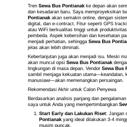
Tren
Sewa Bus Pontianak
ke depan akan semak
dan kesadaran baru. Saya memproyeksikan b
Pontianak
akan semakin online, dengan sistem 
digital, dan e-contract. Fitur seperti GPS tra
atau WiFi berkualitas tinggi untuk produktivita
pembeda. Aspek kebersihan dan kesehatan pa
menjadi perhatian, sehingga
Sewa Bus Pontia
jelas akan lebih diminati.
Keberlanjutan juga akan menjadi isu. Meski m
akan muncul opsi
Sewa Bus Pontianak
dengan
lingkungan di masa depan. Vendor
Sewa Bus 
sambil menjaga kekuatan utama—keandalan, k
manusiawi—akan memenangkan persaingan.
Rekomendasi Akhir untuk Calon Penyewa
Berdasarkan analisis panjang dan pengalaman
saya untuk Anda yang mempertimbangkan
Sew
Start Early dan Lakukan Riset
: Jangan
Pontianak
yang ideal dilakukan 3-4 ming
musim puncak.