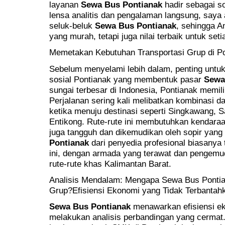
layanan
Sewa Bus Pontianak
hadir sebagai so
lensa analitis dan pengalaman langsung, sa
seluk-beluk
Sewa Bus Pontianak
, sehingga A
yang murah, tetapi juga nilai terbaik untuk set
Memetakan Kebutuhan Transportasi Grup di Po
Sebelum menyelami lebih dalam, penting untu
sosial Pontianak yang membentuk pasar
Sewa
sungai terbesar di Indonesia, Pontianak memilik
Perjalanan sering kali melibatkan kombinasi d
ketika menuju destinasi seperti Singkawang, 
Entikong. Rute-rute ini membutuhkan kendaraa
juga tangguh dan dikemudikan oleh sopir ya
Pontianak
dari penyedia profesional biasanya
ini, dengan armada yang terawat dan pengemu
rute-rute khas Kalimantan Barat.
Analisis Mendalam: Mengapa Sewa Bus Pontian
Grup?Efisiensi Ekonomi yang Tidak Terbantah
Sewa Bus Pontianak
menawarkan efisiensi eko
melakukan analisis perbandingan yang cermat. 