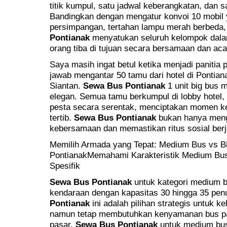
titik kumpul, satu jadwal keberangkatan, dan 
Bandingkan dengan mengatur konvoi 10 mobil y
persimpangan, tertahan lampu merah berbeda,
Pontianak
menyatukan seluruh kelompok dal
orang tiba di tujuan secara bersamaan dan aca
Saya masih ingat betul ketika menjadi panitia
jawab mengantar 50 tamu dari hotel di Pontian
Siantan.
Sewa Bus Pontianak
1 unit big bus 
elegan. Semua tamu berkumpul di lobby hotel, 
pesta secara serentak, menciptakan momen k
tertib.
Sewa Bus Pontianak
bukan hanya meng
kebersamaan dan memastikan ritus sosial berj
Memilih Armada yang Tepat: Medium Bus vs Bi
PontianakMemahami Karakteristik Medium Bus
Spesifik
Sewa Bus Pontianak
untuk kategori medium 
kendaraan dengan kapasitas 30 hingga 35 pe
Pontianak
ini adalah pilihan strategis untuk k
namun tetap membutuhkan kenyamanan bus par
pasar,
Sewa Bus Pontianak
untuk medium bus 