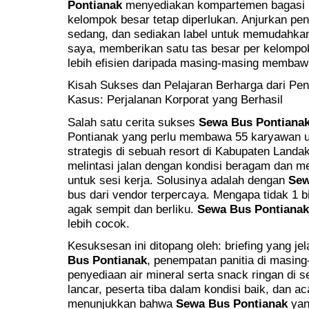
Pontianak
menyediakan kompartemen bagasi b
kelompok besar tetap diperlukan. Anjurkan 
sedang, dan sediakan label untuk memudahkan
saya, memberikan satu tas besar per kelompok 
lebih efisien daripada masing-masing membawa
Kisah Sukses dan Pelajaran Berharga dari Pe
Kasus: Perjalanan Korporat yang Berhasil
Salah satu cerita sukses
Sewa Bus Pontiana
Pontianak yang perlu membawa 55 karyawan u
strategis di sebuah resort di Kabupaten Landa
melintasi jalan dengan kondisi beragam dan m
untuk sesi kerja. Solusinya adalah dengan
Sew
bus dari vendor terpercaya. Mengapa tidak 1 b
agak sempit dan berliku.
Sewa Bus Pontianak
lebih cocok.
Kesuksesan ini ditopang oleh: briefing yang 
Bus Pontianak
, penempatan panitia di masing
penyediaan air mineral serta snack ringan di se
lancar, peserta tiba dalam kondisi baik, dan aca
menunjukkan bahwa
Sewa Bus Pontianak
yan