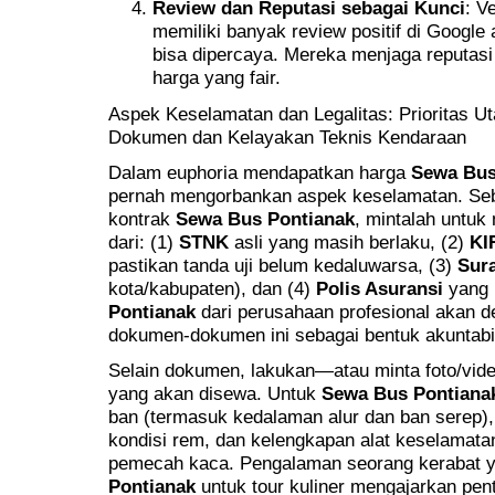
Review dan Reputasi sebagai Kunci
: V
memiliki banyak review positif di Google
bisa dipercaya. Mereka menjaga reputas
harga yang fair.
Aspek Keselamatan dan Legalitas: Prioritas U
Dokumen dan Kelayakan Teknis Kendaraan
Dalam euphoria mendapatkan harga
Sewa Bus
pernah mengorbankan aspek keselamatan. Se
kontrak
Sewa Bus Pontianak
, mintalah untuk
dari: (1)
STNK
asli yang masih berlaku, (2)
KI
pastikan tanda uji belum kedaluwarsa, (3)
Sura
kota/kabupaten), dan (4)
Polis Asuransi
yang 
Pontianak
dari perusahaan profesional akan 
dokumen-dokumen ini sebagai bentuk akuntabil
Selain dokumen, lakukan—atau minta foto/vide
yang akan disewa. Untuk
Sewa Bus Pontiana
ban (termasuk kedalaman alur dan ban serep),
kondisi rem, dan kelengkapan alat keselamata
pemecah kaca. Pengalaman seorang kerabat 
Pontianak
untuk tour kuliner mengajarkan pent