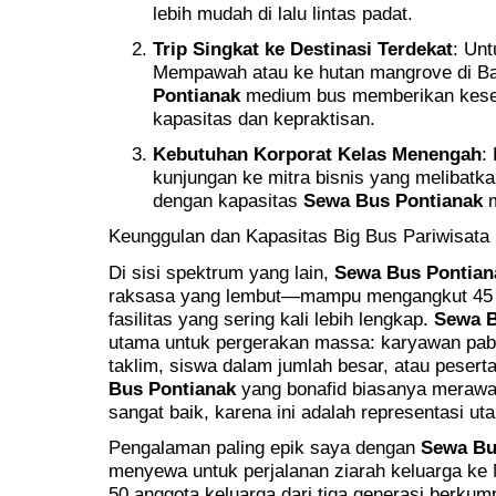
lebih mudah di lalu lintas padat.
Trip Singkat ke Destinasi Terdekat
: Unt
Mempawah atau ke hutan mangrove di B
Pontianak
medium bus memberikan kese
kapasitas dan kepraktisan.
Kebutuhan Korporat Kelas Menengah
:
kunjungan ke mitra bisnis yang melibatkan
dengan kapasitas
Sewa Bus Pontianak
m
Keunggulan dan Kapasitas Big Bus Pariwisata 
Di sisi spektrum yang lain,
Sewa Bus Pontian
raksasa yang lembut—mampu mengangkut 45 
fasilitas yang sering kali lebih lengkap.
Sewa B
utama untuk pergerakan massa: karyawan pabri
taklim, siswa dalam jumlah besar, atau pesert
Bus Pontianak
yang bonafid biasanya merawa
sangat baik, karena ini adalah representasi 
Pengalaman paling epik saya dengan
Sewa Bu
menyewa untuk perjalanan ziarah keluarga ke
50 anggota keluarga dari tiga generasi berkum