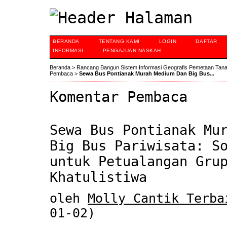
BERANDA
TENTANG KAMI
LOGIN
DAFTAR
INFORMASI
PENGAJUAN NASKAH
Beranda
>
Rancang Bangun Sistem Informasi Geografis Pemetaan Tan
Pembaca
>
Sewa Bus Pontianak Murah Medium Dan Big Bus...
Komentar Pembaca
Sewa Bus Pontianak Mu
Big Bus Pariwisata: S
untuk Petualangan Gru
Khatulistiwa
oleh
Molly Cantik Terba
01-02)