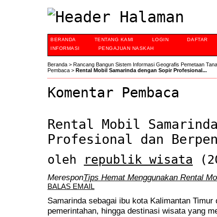
BERANDA
TENTANG KAMI
LOGIN
DAFTAR
INFORMASI
PENGAJUAN NASKAH
Beranda
>
Rancang Bangun Sistem Informasi Geografis Pemetaan Tan
Pembaca
>
Rental Mobil Samarinda dengan Sopir Profesional...
Komentar Pembaca
Rental Mobil Samarind
Profesional dan Berpe
oleh
republik wisata
(20
Merespon
Tips Hemat Menggunakan Rental Mobi
BALAS EMAIL
Samarinda sebagai ibu kota Kalimantan Timur d
pemerintahan, hingga destinasi wisata yang me