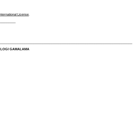
nternational License
.
_________
__________________________________________________________________________
NOLOGI GAMALAMA