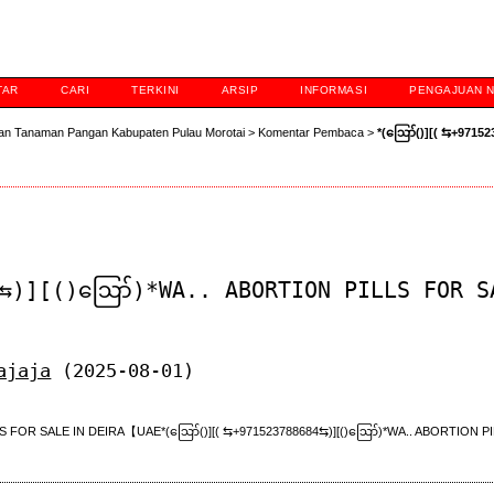
TAR
CARI
TERKINI
ARSIP
INFORMASI
PENGAJUAN 
an Tanaman Pangan Kabupaten Pulau Morotai
>
Komentar Pembaca
>
*(ဪ‍()][( ⇆+97152
⇆)][()ဪ)*WA.. ABORTION PILLS FOR S
ajaja
(2025-08-01)
LS FOR SALE IN DEIRA【UAE*(ဪ‍()][( ⇆+971523788684⇆)][()ဪ)*WA.. ABORTION P