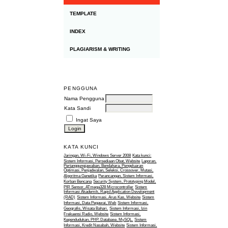
TEMPLATE
INDEX
PLAGIARISM & WRITING
PENGGUNA
Nama Pengguna
Kata Sandi
Ingat Saya
KATA KUNCI
Jaringan, Wi-Fi, Windows Server 2008
Kata kunci:
Sistem Informasi, Persediaan Obat, Website
Laporan,
Pertanggungjawaban, Bendahara, Pengeluaran
Optimasi, Penjadwalan, Seleksi, Crossover, Mutasi,
Algoritma Genetika
Perancangan, Sistem Informasi,
Korban Bencana
Security System, Prototyping Model,
PIR Sensor, ATmega328 Microcontroller
Sistem
Informasi Akademik, Rapid Application Development
(RAD)
Sistem Informasi, Arus Kas, Website
Sistem
Informasi, Data Pegawai, Web
Sistem Informasi,
Geografis, Wisata Bahari.
Sistem Informasi, Izin
Frekuensi Radio, Website
Sistem Informasi,
Kependudukan, PHP, Database, MySQL.
Sistem
Informasi, Kredit Nasabah, Website
Sistem Informasi,