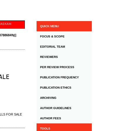
NASKAH
QUICK MENU
3788684⇆)]
FOCUS & SCOPE
EDITORIAL TEAM
REVIEWERS
PER REVIEW PROCESS
ALE
PUBLICATION FREQUENCY
PUBLICATION ETHICS
ARCHIVING
AUTHOR GUIDELINES
ILLS FOR SALE
AUTHOR FEES
TOOLS