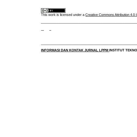
This work is licensed under a
Creative Commons Attribution 4.0 I
____________________________________________________
____________________________________________________
INFORMASI DAN KONTAK JURNAL LPPM
INSTITUT TEK