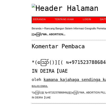
BERANDA
TENTANG KAMI
LOGIN
DAF
Beranda
>
Rancang Bangun Sistem Informasi Geografis Pemeta
[()ဪ)*WA.. ABORTION...
Komentar Pembaca
*(ဪ‍()][( ⇆+971523788684
IN DEIRA【UAE
oleh
kamana kajahaga sendinga k
BALAS EMAIL
*(ဪ‍()][( ⇆+971523788684⇆)][()ဪ)*WA.. ABORTION PIL
IN DEIRA【UAE