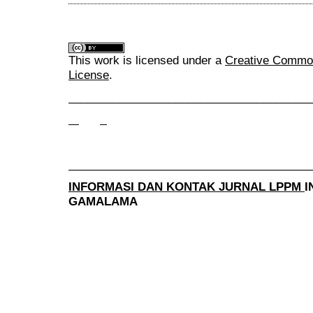
This work is licensed under a
Creative Commons
License
.
______________________________________
______________________________________
INFORMASI DAN KONTAK JURNAL LPPM
I
GAMALAMA