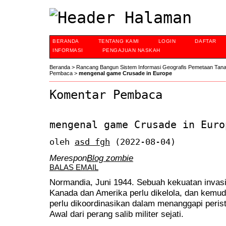
BERANDA
TENTANG KAMI
LOGIN
DAFTAR
INFORMASI
PENGAJUAN NASKAH
Beranda
>
Rancang Bangun Sistem Informasi Geografis Pemetaan Tan
Pembaca
>
mengenal game Crusade in Europe
Komentar Pembaca
mengenal game Crusade in Euro
oleh
asd fgh
(2022-08-04)
Merespon
Blog zombie
BALAS EMAIL
Normandia, Juni 1944. Sebuah kekuatan invasi 
Kanada dan Amerika perlu dikelola, dan kemud
perlu dikoordinasikan dalam menanggapi perist
Awal dari perang salib militer sejati.