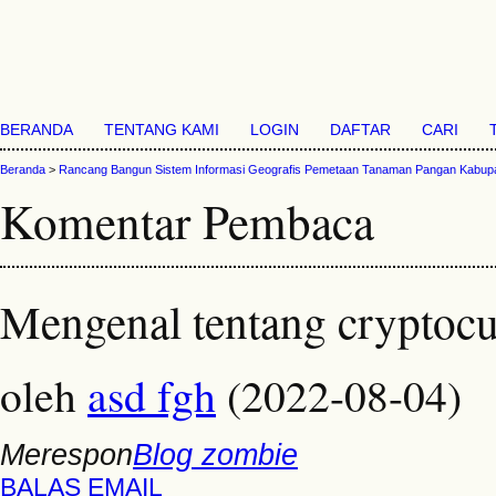
BERANDA
TENTANG KAMI
LOGIN
DAFTAR
CARI
Beranda
>
Rancang Bangun Sistem Informasi Geografis Pemetaan Tanaman Pangan Kabupa
Komentar Pembaca
Mengenal tentang cryptoc
oleh
asd fgh
(2022-08-04)
Merespon
Blog zombie
BALAS EMAIL