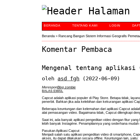
BERANDA
TENTANG KAMI
LOGIN
DAF
Beranda
>
Rancang Bangun Sistem Informasi Geografis Pemeta
Komentar Pembaca
Mengenal tentang aplikasi 
oleh
asd fgh
(2022-06-09)
Merespon
Blog zombie
BALAS EMAIL
Capcut adalah aplikasi populer di Play Store. Betapa tidak, laya
penerbit. Bahkan jika ada kelebihan dan kekurangan aplikasi Ca
Beberapa keuntungan dan kelemahan dari aplikasi Capcut adalah b
alat pemasangan video. Bagaimana tidak, Capcut dilengkapi dengan
Saat ini, ada banyak aplikasi pengeditan video dengan fitur ya
lebih banyak Instagène. Penampilannya yang sederhana mudah d
Pasukan Aplikasi Capcut
Menjadi salah satu aplikasi pengeditan video di smartphone, Capcut
akses, itu dapat dilakukan secara offline. Keuntungan lain, yaitu: