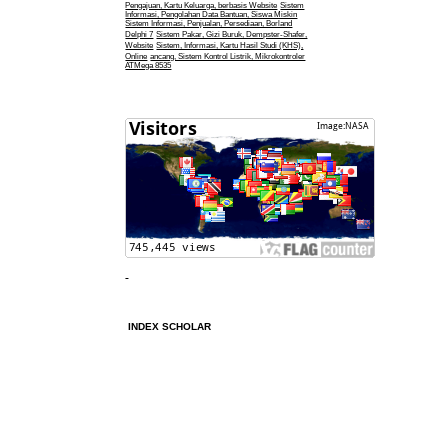
Pengajuan, Kartu Keluarga, berbasis Website
Sistem
Informasi, Pengolahan Data Bantuan, Siswa Miskin
Sistem Informasi, Penjualan, Persediaan, Borland
Delphi 7
Sistem Pakar, Gizi Buruk, Dempster-Shafer,
Website
Sistem, Informasi, Kartu Hasil Studi (KHS),
Online
ancang, Sistem Kontrol Listrik, Mikrokontroler
ATMega 8535
INDEX SCHOLAR