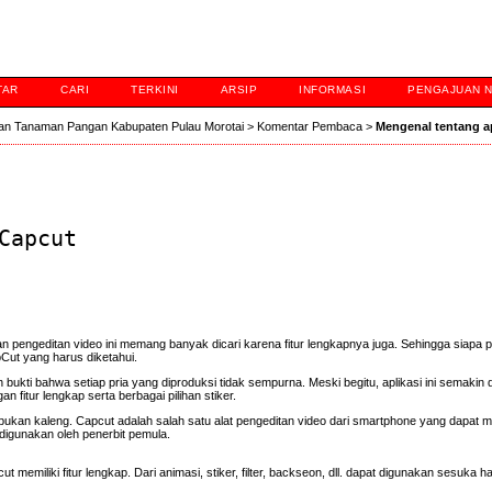
TAR
CARI
TERKINI
ARSIP
INFORMASI
PENGAJUAN 
an Tanaman Pangan Kabupaten Pulau Morotai
>
Komentar Pembaca
>
Mengenal tentang a
Capcut
nan pengeditan video ini memang banyak dicari karena fitur lengkapnya juga. Sehingga siapa 
pCut yang harus diketahui.
ukti bahwa setiap pria yang diproduksi tidak sempurna. Meski begitu, aplikasi ini semakin d
 fitur lengkap serta berbagai pilihan stiker.
ng bukan kaleng. Capcut adalah salah satu alat pengeditan video dari smartphone yang dapat
igunakan oleh penerbit pemula.
 memiliki fitur lengkap. Dari animasi, stiker, filter, backseon, dll. dapat digunakan sesuka h