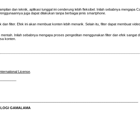
mpilan dan teknik, aplikasi tunggal ini cenderung lebih fleksibel. Inilah sebabnya mengapa 
Penggunaannya juga dapat dilakukan tanpa berbagai jenis smartphone.
dan filter. Efek ini akan membuat konten lebih menarik. Selain itu, filter dapat membuat video
h mentah. Inilah sebabnya mengapa proses pengeditan menggunakan filter dan efek sangat d
sa konten.
nternational License
.
_________
__________________________________________________________________________
NOLOGI GAMALAMA