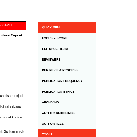
NASKAH
QUICK MENU
plikasi Capcut
FOCUS & SCOPE
EDITORIAL TEAM
REVIEWERS
PER REVIEW PROCESS
PUBLICATION FREQUENCY
PUBLICATION ETHICS
pun bisa menjadi
ARCHIVING
icintai sebagai
AUTHOR GUIDELINES
 membuat konten
AUTHOR FEES
ati. Bahkan untuk
TOOLS