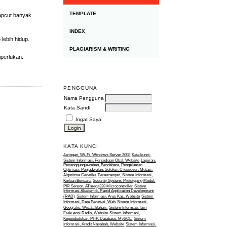
TEMPLATE
Capcut banyak
INDEX
 lebih hidup.
PLAGIARISM & WRITING
iperlukan.
PENGGUNA
Nama Pengguna
Kata Sandi
Ingat Saya
KATA KUNCI
Jaringan, Wi-Fi, Windows Server 2008
Kata kunci:
Sistem Informasi, Persediaan Obat, Website
Laporan,
Pertanggungjawaban, Bendahara, Pengeluaran
Optimasi, Penjadwalan, Seleksi, Crossover, Mutasi,
Algoritma Genetika
Perancangan, Sistem Informasi,
Korban Bencana
Security System, Prototyping Model,
PIR Sensor, ATmega328 Microcontroller
Sistem
Informasi Akademik, Rapid Application Development
(RAD)
Sistem Informasi, Arus Kas, Website
Sistem
Informasi, Data Pegawai, Web
Sistem Informasi,
Geografis, Wisata Bahari.
Sistem Informasi, Izin
Frekuensi Radio, Website
Sistem Informasi,
Kependudukan, PHP, Database, MySQL.
Sistem
Informasi, Kredit Nasabah, Website
Sistem Informasi,