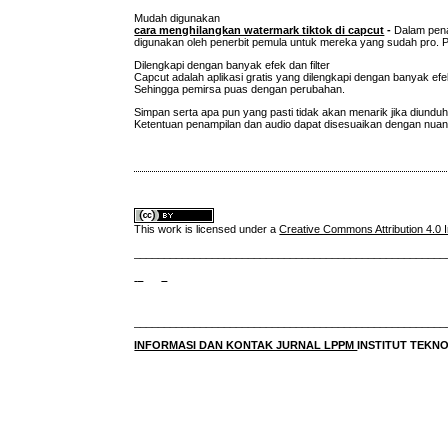
Mudah digunakan
cara menghilangkan watermark tiktok di capcut
-
Dalam pena
digunakan oleh penerbit pemula untuk mereka yang sudah pro. 
Dilengkapi dengan banyak efek dan filter
Capcut adalah aplikasi gratis yang dilengkapi dengan banyak efek 
Sehingga pemirsa puas dengan perubahan.
Simpan serta apa pun yang pasti tidak akan menarik jika diundu
Ketentuan penampilan dan audio dapat disesuaikan dengan nuan
This work is licensed under a
Creative Commons Attribution 4.0 I
____________________________________________________
____________________________________________________
INFORMASI DAN KONTAK JURNAL LPPM
INSTITUT TEK