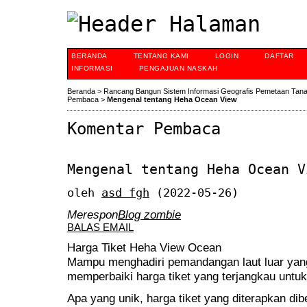
BERANDA
TENTANG KAMI
LOGIN
DAFTAR
INFORMASI
PENGAJUAN NASKAH
Beranda
>
Rancang Bangun Sistem Informasi Geografis Pemetaan Tan
Pembaca
>
Mengenal tentang Heha Ocean View
Komentar Pembaca
Mengenal tentang Heha Ocean V
oleh
asd fgh
(2022-05-26)
Merespon
Blog zombie
BALAS EMAIL
Harga Tiket Heha View Ocean
Mampu menghadiri pemandangan laut luar yang
memperbaiki harga tiket yang terjangkau untu
Apa yang unik, harga tiket yang diterapkan d