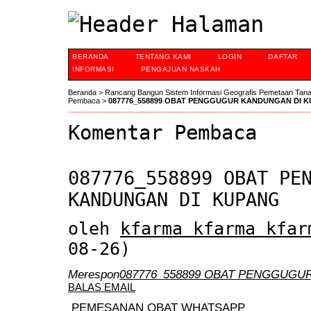
BERANDA
TENTANG KAMI
LOGIN
DAFTAR
INFORMASI
PENGAJUAN NASKAH
Beranda
>
Rancang Bangun Sistem Informasi Geografis Pemetaan Tan
Pembaca
>
087776_558899 OBAT PENGGUGUR KANDUNGAN DI 
Komentar Pembaca
087776_558899 OBAT PE
KANDUNGAN DI KUPANG
oleh
kfarma kfarma kfar
08-26)
Merespon
087776_558899 OBAT PENGGUGU
BALAS EMAIL
PEMESANAN OBAT WHATSAPP