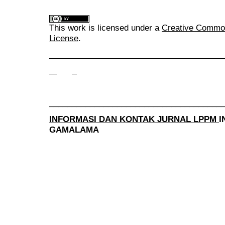
This work is licensed under a
Creative Commons
License
.
______________________________________
______________________________________
INFORMASI DAN KONTAK JURNAL LPPM
I
GAMALAMA