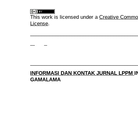
This work is licensed under a
Creative Commons
License
.
______________________________________
______________________________________
INFORMASI DAN KONTAK JURNAL LPPM
I
GAMALAMA