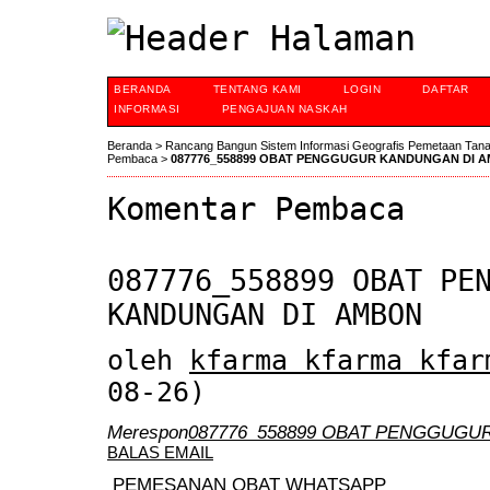
BERANDA
TENTANG KAMI
LOGIN
DAFTAR
INFORMASI
PENGAJUAN NASKAH
Beranda
>
Rancang Bangun Sistem Informasi Geografis Pemetaan Tan
Pembaca
>
087776_558899 OBAT PENGGUGUR KANDUNGAN DI 
Komentar Pembaca
087776_558899 OBAT PE
KANDUNGAN DI AMBON
oleh
kfarma kfarma kfar
08-26)
Merespon
087776_558899 OBAT PENGGUGU
BALAS EMAIL
PEMESANAN OBAT WHATSAPP