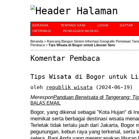
BERANDA
TENTANG KAMI
LOGIN
DAFTAR
INFORMASI
PENGAJUAN NASKAH
Beranda
>
Rancang Bangun Sistem Informasi Geografis Pemetaan Tan
Pembaca
>
Tips Wisata di Bogor untuk Liburan Seru
Komentar Pembaca
Tips Wisata di Bogor untuk Li
oleh
republik wisata
(2024-06-19)
Merespon
Panduan Berwisata di Tangerang: Tip
BALAS EMAIL
Bogor, yang dikenal sebagai "Kota Hujan" di I
memikat serta berbagai destinasi wisata menar
Terletak tidak terlalu jauh dari Jakarta, Bogo
pegunungan, kebun raya yang terkenal, serta
selera. Bagi Anda yang merencanakan liburan 