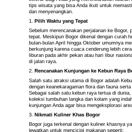
tips wisata yang bisa Anda ikuti untuk memasti
dan menyenangkan.
1.
Pilih Waktu yang Tepat
Sebelum merencanakan perjalanan ke Bogor, p
tepat. Meskipun Bogor dikenal dengan curah hu
bulan-bulan April hingga Oktober umumnya me
berkunjung karena cuaca cenderung lebih cerah
liburan pada akhir pekan atau hari libur nasio
di jalan raya.
2.
Rencanakan Kunjungan ke Kebun Raya B
Salah satu atraksi utama di Bogor adalah Keb
dengan keanekaragaman flora dan fauna serta
Sebagai salah satu kebun raya tertua di dunia
koleksi tumbuhan langka dan kolam yang inda
kunjungan Anda agar bisa mengeksplorasi area 
3.
Nikmati Kuliner Khas Bogor
Bogor juga terkenal dengan kuliner khasnya 
lewatkan untuk mencicipi makanan seperti: