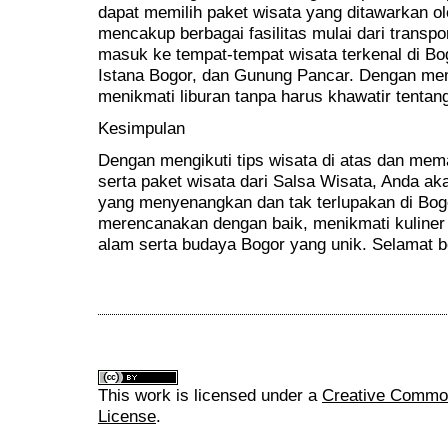
dapat memilih paket wisata yang ditawarkan ol
mencakup berbagai fasilitas mulai dari transpo
masuk ke tempat-tempat wisata terkenal di Bo
Istana Bogor, dan Gunung Pancar. Dengan memi
menikmati liburan tanpa harus khawatir tentang
Kesimpulan
Dengan mengikuti tips wisata di atas dan mem
serta paket wisata dari Salsa Wisata, Anda a
yang menyenangkan dan tak terlupakan di Bogo
merencanakan dengan baik, menikmati kuliner 
alam serta budaya Bogor yang unik. Selamat be
This work is licensed under a
Creative Commons
License
.