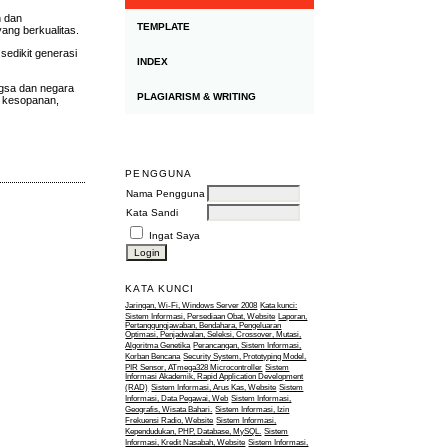
n dan
TEMPLATE
ang berkualitas.
sedikit generasi
INDEX
ngsa dan negara
PLAGIARISM & WRITING
a kesopanan,
PENGGUNA
Nama Pengguna
Kata Sandi
Ingat Saya
KATA KUNCI
Jaringan, Wi-Fi, Windows Server 2008
Kata kunci:
Sistem Informasi, Persediaan Obat, Website
Laporan,
Pertanggungjawaban, Bendahara, Pengeluaran
Optimasi, Penjadwalan, Seleksi, Crossover, Mutasi,
Algoritma Genetika
Perancangan, Sistem Informasi,
Korban Bencana
Security System, Prototyping Model,
PIR Sensor, ATmega328 Microcontroller
Sistem
Informasi Akademik, Rapid Application Development
(RAD)
Sistem Informasi, Arus Kas, Website
Sistem
Informasi, Data Pegawai, Web
Sistem Informasi,
Geografis, Wisata Bahari.
Sistem Informasi, Izin
Frekuensi Radio, Website
Sistem Informasi,
Kependudukan, PHP, Database, MySQL.
Sistem
Informasi, Kredit Nasabah, Website
Sistem Informasi,