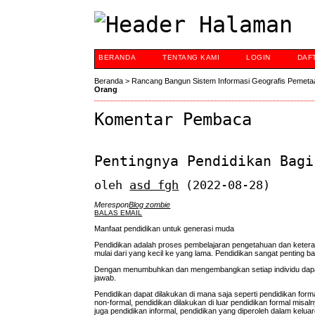
BERANDA
TENTANG KAMI
LOGIN
DAF
Beranda
>
Rancang Bangun Sistem Informasi Geografis Pemeta
Orang
Komentar Pembaca
Pentingnya Pendidikan Bagi
oleh
asd fgh
(2022-08-28)
Merespon
Blog zombie
BALAS EMAIL
Manfaat pendidikan untuk generasi muda
Pendidikan adalah proses pembelajaran pengetahuan dan keteram
mulai dari yang kecil ke yang lama. Pendidikan sangat penting 
Dengan menumbuhkan dan mengembangkan setiap individu dapat m
jawab.
Pendidikan dapat dilakukan di mana saja seperti pendidikan formal
non-formal, pendidikan dilakukan di luar pendidikan formal misal
juga pendidikan informal, pendidikan yang diperoleh dalam kelua