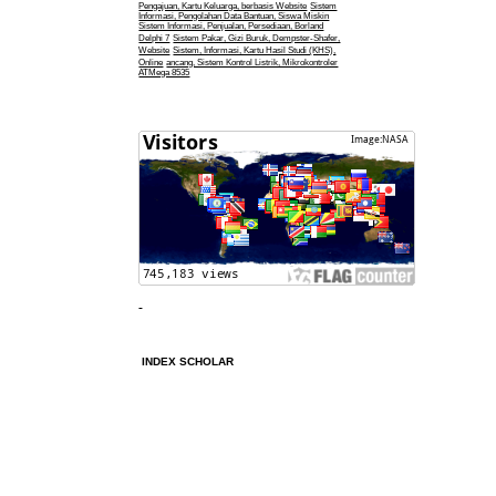
Pengajuan, Kartu Keluarga, berbasis Website
Sistem
Informasi, Pengolahan Data Bantuan, Siswa Miskin
Sistem Informasi, Penjualan, Persediaan, Borland
Delphi 7
Sistem Pakar, Gizi Buruk, Dempster-Shafer,
Website
Sistem, Informasi, Kartu Hasil Studi (KHS),
Online
ancang, Sistem Kontrol Listrik, Mikrokontroler
ATMega 8535
INDEX SCHOLAR