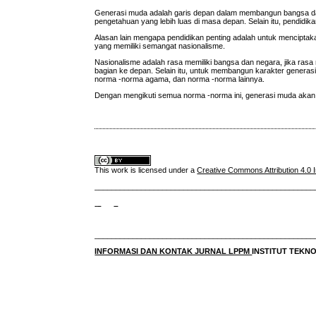
Generasi muda adalah garis depan dalam membangun bangsa dan 
pengetahuan yang lebih luas di masa depan. Selain itu, pendid
Alasan lain mengapa pendidikan penting adalah untuk menciptak
yang memiliki semangat nasionalisme.
Nasionalisme adalah rasa memiliki bangsa dan negara, jika ra
bagian ke depan. Selain itu, untuk membangun karakter genera
norma -norma agama, dan norma -norma lainnya.
Dengan mengikuti semua norma -norma ini, generasi muda akan
This work is licensed under a
Creative Commons Attribution 4.0 I
____________________________________________________
____________________________________________________
INFORMASI DAN KONTAK JURNAL LPPM
INSTITUT TEK