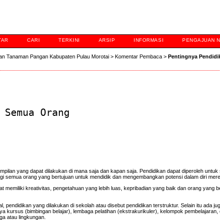
TAR
CARI
TERKINI
ARSIP
INFORMASI
PENGAJUAN 
an Tanaman Pangan Kabupaten Pulau Morotai
>
Komentar Pembaca
>
Pentingnya Pendid
 Semua Orang
pilan yang dapat dilakukan di mana saja dan kapan saja. Pendidikan dapat diperoleh untu
bagi semua orang yang bertujuan untuk mendidik dan mengembangkan potensi dalam diri mere
emiliki kreativitas, pengetahuan yang lebih luas, kepribadian yang baik dan orang yang 
, pendidikan yang dilakukan di sekolah atau disebut pendidikan terstruktur. Selain itu ada ju
nya kursus (bimbingan belajar), lembaga pelatihan (ekstrakurikuler), kelompok pembelajaran,
rga atau lingkungan.