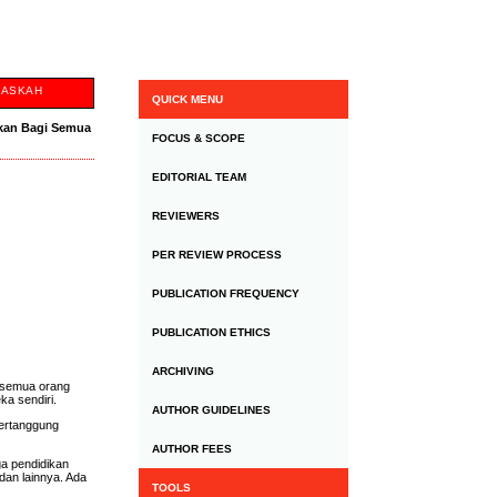
NASKAH
QUICK MENU
ikan Bagi Semua
FOCUS & SCOPE
EDITORIAL TEAM
REVIEWERS
PER REVIEW PROCESS
PUBLICATION FREQUENCY
PUBLICATION ETHICS
ARCHIVING
k semua orang
ka sendiri.
AUTHOR GUIDELINES
bertanggung
AUTHOR FEES
ga pendidikan
 dan lainnya. Ada
TOOLS