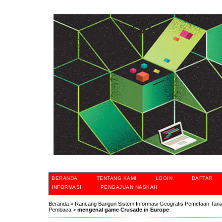
BERANDA
TENTANG KAMI
LOGIN
DAFTAR
INFORMASI
PENGAJUAN NASKAH
Beranda
>
Rancang Bangun Sistem Informasi Geografis Pemetaan Tan
Pembaca
>
mengenal game Crusade in Europe