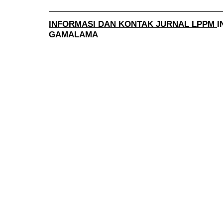
______________________________________
INFORMASI DAN KONTAK JURNAL LPPM
I
GAMALAMA
______________________________________