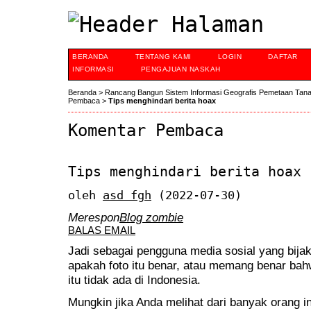
BERANDA
TENTANG KAMI
LOGIN
DAFTAR
INFORMASI
PENGAJUAN NASKAH
Beranda
>
Rancang Bangun Sistem Informasi Geografis Pemetaan Tan
Pembaca
>
Tips menghindari berita hoax
Komentar Pembaca
Tips menghindari berita hoax
oleh
asd fgh
(2022-07-30)
Merespon
Blog zombie
BALAS EMAIL
Jadi sebagai pengguna media sosial yang bija
apakah foto itu benar, atau memang benar bahwa 
itu tidak ada di Indonesia.
Mungkin jika Anda melihat dari banyak orang 