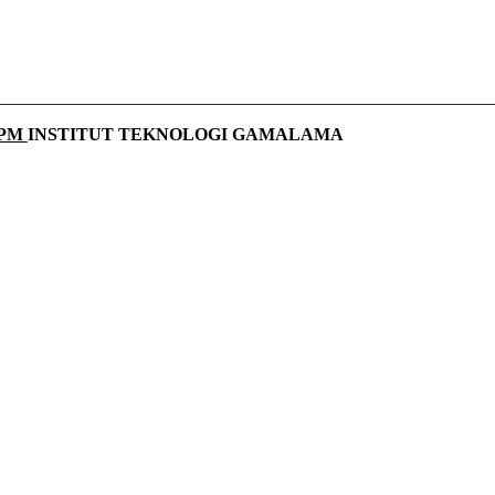
________________________________________________________
PPM
INSTITUT TEKNOLOGI GAMALAMA