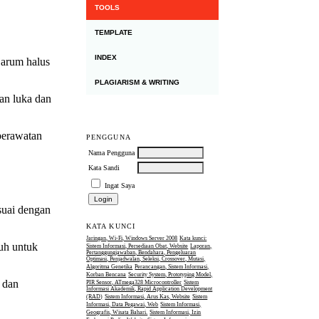
TOOLS
TEMPLATE
INDEX
jarum halus
PLAGIARISM & WRITING
an luka dan
perawatan
PENGGUNA
Nama Pengguna
Kata Sandi
Ingat Saya
suai dengan
KATA KUNCI
Jaringan, Wi-Fi, Windows Server 2008
Kata kunci:
buh untuk
Sistem Informasi, Persediaan Obat, Website
Laporan,
Pertanggungjawaban, Bendahara, Pengeluaran
Optimasi, Penjadwalan, Seleksi, Crossover, Mutasi,
Algoritma Genetika
Perancangan, Sistem Informasi,
Korban Bencana
Security System, Prototyping Model,
 dan
PIR Sensor, ATmega328 Microcontroller
Sistem
Informasi Akademik, Rapid Application Development
(RAD)
Sistem Informasi, Arus Kas, Website
Sistem
Informasi, Data Pegawai, Web
Sistem Informasi,
Geografis, Wisata Bahari.
Sistem Informasi, Izin