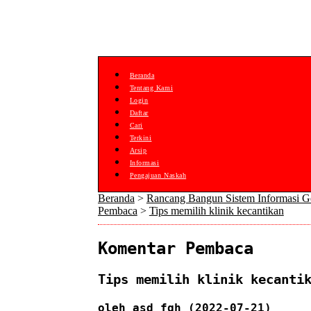
Beranda
Tentang Kami
Login
Daftar
Cari
Terkini
Arsip
Informasi
Pengajuan Naskah
Beranda
>
Rancang Bangun Sistem Informasi G
Pembaca
>
Tips memilih klinik kecantikan
Komentar Pembaca
Tips memilih klinik kecanti
oleh
asd fgh
(2022-07-21)