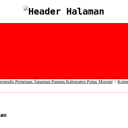
eografis Pemetaan Tanaman Pangan Kabupaten Pulau Morotai
>
Kome
kan