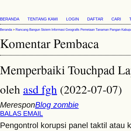
BERANDA
TENTANG KAMI
LOGIN
DAFTAR
CARI
Beranda
>
Rancang Bangun Sistem Informasi Geografis Pemetaan Tanaman Pangan Kabupa
Komentar Pembaca
Memperbaiki Touchpad Lap
oleh
asd fgh
(2022-07-07)
Merespon
Blog zombie
BALAS EMAIL
Pengontrol korupsi panel taktil ata