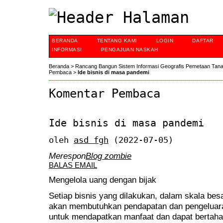
BERANDA
TENTANG KAMI
LOGIN
DAFTAR
INFORMASI
PENGAJUAN NASKAH
Beranda
>
Rancang Bangun Sistem Informasi Geografis Pemetaan Tan
Pembaca
>
Ide bisnis di masa pandemi
Komentar Pembaca
Ide bisnis di masa pandemi
oleh
asd fgh
(2022-07-05)
Merespon
Blog zombie
BALAS EMAIL
Mengelola uang dengan bijak
Setiap bisnis yang dilakukan, dalam skala besar
akan membutuhkan pendapatan dan pengeluaran.
untuk mendapatkan manfaat dan dapat bertah