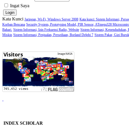
Ingat Saya
Kata Kunci
Jaringan, Wi-Fi, Windows Server 2008
Kata kunci: Sistem Informasi, Perse
Korban Bencana
Security System, Prototyping Model, PIR Sensor, ATmega328 Microcontro
Bahari.
Sistem Informasi, Izin Frekuensi Radio, Website
Sistem Informasi, Kependudukan,
Miskin
Sistem Informasi, Penjualan, Persediaan, Borland Delphi 7
Sistem Pakar, Gizi Buru
INDEX SCHOLAR