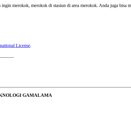
 ingin merokok, merokok di stasiun di area merokok. Anda juga bisa 
national License
.
______
________________________________________________________
EKNOLOGI GAMALAMA