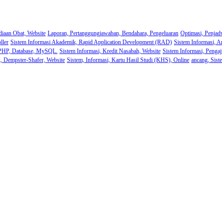
diaan Obat, Website
Laporan, Pertanggungjawaban, Bendahara, Pengeluaran
Optimasi, Penjad
ller
Sistem Informasi Akademik, Rapid Application Development (RAD)
Sistem Informasi, A
 PHP, Database, MySQL.
Sistem Informasi, Kredit Nasabah, Website
Sistem Informasi, Pengaj
k, Dempster-Shafer, Website
Sistem, Informasi, Kartu Hasil Studi (KHS), Online
ancang, Sist