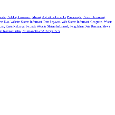
walan, Seleksi, Crossover, Mutasi, Algoritma Genetika
Perancangan, Sistem Informasi,
rus Kas, Website
Sistem Informasi, Data Pegawai, Web
Sistem Informasi, Geografis, Wisata
uan, Kartu Keluarga, berbasis Website
Sistem Informasi, Pengolahan Data Bantuan, Siswa
em Kontrol Listrik, Mikrokontroler ATMega 8535