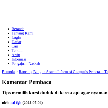
Beranda
Tentang Kami
Login
Daftar
Cari
Terkini
Arsip
Informasi
Pengajuan Naskah
Beranda
>
Rancang Bangun Sistem Informasi Geografis Pemetaan T
Komentar Pembaca
Tips memilih kursi duduk di kereta api agar nyaman
oleh
asd fgh
(2022-07-04)