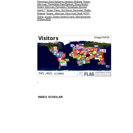
Pengajuan, Kartu Keluarga, berbasis Website
Sistem
Informasi, Pengolahan Data Bantuan, Siswa Miskin
Sistem Informasi, Penjualan, Persediaan, Borland
Delphi 7
Sistem Pakar, Gizi Buruk, Dempster-Shafer,
Website
Sistem, Informasi, Kartu Hasil Studi (KHS),
Online
ancang, Sistem Kontrol Listrik, Mikrokontroler
ATMega 8535
INDEX SCHOLAR