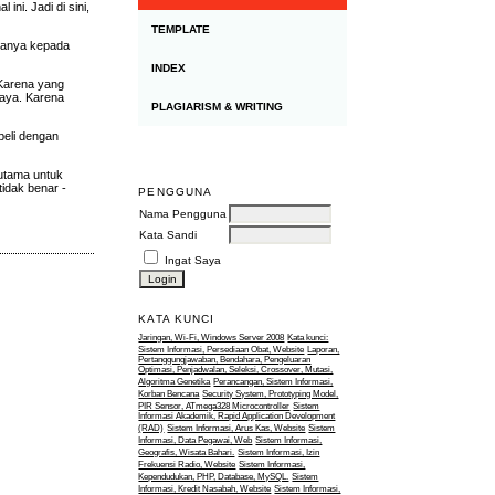
ni. Jadi di sini,
TEMPLATE
rtanya kepada
INDEX
 Karena yang
saya. Karena
PLAGIARISM & WRITING
beli dengan
 utama untuk
idak benar -
PENGGUNA
Nama Pengguna
Kata Sandi
Ingat Saya
KATA KUNCI
Jaringan, Wi-Fi, Windows Server 2008
Kata kunci:
Sistem Informasi, Persediaan Obat, Website
Laporan,
Pertanggungjawaban, Bendahara, Pengeluaran
Optimasi, Penjadwalan, Seleksi, Crossover, Mutasi,
Algoritma Genetika
Perancangan, Sistem Informasi,
Korban Bencana
Security System, Prototyping Model,
PIR Sensor, ATmega328 Microcontroller
Sistem
Informasi Akademik, Rapid Application Development
(RAD)
Sistem Informasi, Arus Kas, Website
Sistem
Informasi, Data Pegawai, Web
Sistem Informasi,
Geografis, Wisata Bahari.
Sistem Informasi, Izin
Frekuensi Radio, Website
Sistem Informasi,
Kependudukan, PHP, Database, MySQL.
Sistem
Informasi, Kredit Nasabah, Website
Sistem Informasi,