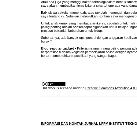
Atau ada juga yang menggunakan teknologi dalam bentuk smartpho
saya akan membagikan jenis kriteria smartphone apa yang dapat
Baik siswa sekolah menengah, atau sekolah menengah dan sekola
saya tentang ini. Sebelum melanjutkan, izinkan saya menggaris
Untuk anak -anak yang membaca artikel ini, cobalah untuk meli
paling penting adalah ponsel dapat digunakan untuk belajar. Inga
prestise bukanlah kebutuhan untuk hidup.
Sebenarnya, ada banyak opsi ponsel dengan anggaran kecil yang d
buruk."
Blog seputar gadget
-
Kriteria minimum yang paling penting a
berpartisipasi dalam kegiatan pembelajaran online dengan nyam
benar membutuhkan spesifikasi yang sangat bagus.
This work is licensed under a
Creative Commons Attribution 4.0 I
____________________________________________________
____________________________________________________
INFORMASI DAN KONTAK JURNAL LPPM
INSTITUT TEK