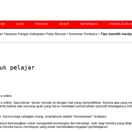
TAR
CARI
TERKINI
ARSIP
INFORMASI
PENGAJUAN 
an Tanaman Pangan Kabupaten Pulau Morotai
>
Komentar Pembaca
>
Tips memilih hand
uk pelajar
a online
ara online; Saya benar -benar menulis ini dengan hati yang menyedihkan. Karena apa yang 
berita bahwa ada seorang ayah yang harus meminjam ponsel pintar (ponsel) tetangganya se
one. Karena bagi sebagian orang, smartphone adalah "kemewahan" (kutipan).
patnya berkewajiban untuk mengambil keuntungan dari teknologi. Jadi, bagi mereka yang tidak
na mereka harus membayar uang untuk memfasilitasi kegiatan pembelajaran.