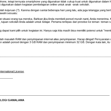
ne, tetapi ternyata smartphone yang digunakan tidak cukup kuat untuk digunakan dalam hal i
 digunakan dalam kegiatan pembelajaran online untuk anak -anak sekolah.
h kejuruan (?). Karena dengan santai beberapa hari yang lalu, ada juga tetangga yang be
bawahi sesuatu:
hat situasi orang tua mereka. Bahkan jika Anda membeli ponsel murah nanti, Anda menerima.
t, tujuan sekolah Anda adalah untuk belajar. Pertama terlepas dari prestise ke teman -teman 
apat kami pilih untuk kegiatan ini. Hanya saja kita masih bisa memiliki potensi untuk "mem
dalah masalah RAM dan penyimpanan internal alias penyimpanan. Harap diingat! Persyaratan
an adalah ponsel dengan 3 GB RAM dan penyimpanan minimum 32 GB. Dengan kata lain, itu t
nternational License
.
_________
__________________________________________________________________________
NOLOGI GAMALAMA