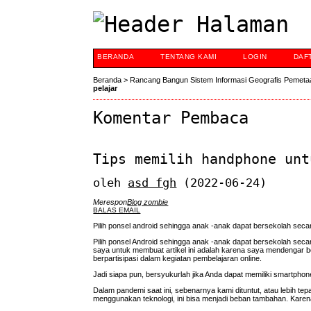
BERANDA
TENTANG KAMI
LOGIN
DAF
Beranda
>
Rancang Bangun Sistem Informasi Geografis Pemeta
pelajar
Komentar Pembaca
Tips memilih handphone unt
oleh
asd fgh
(2022-06-24)
Merespon
Blog zombie
BALAS EMAIL
Pilih ponsel android sehingga anak -anak dapat bersekolah secar
Pilih ponsel Android sehingga anak -anak dapat bersekolah sec
saya untuk membuat artikel ini adalah karena saya mendengar 
berpartisipasi dalam kegiatan pembelajaran online.
Jadi siapa pun, bersyukurlah jika Anda dapat memiliki smartph
Dalam pandemi saat ini, sebenarnya kami dituntut, atau lebih te
menggunakan teknologi, ini bisa menjadi beban tambahan. Kare